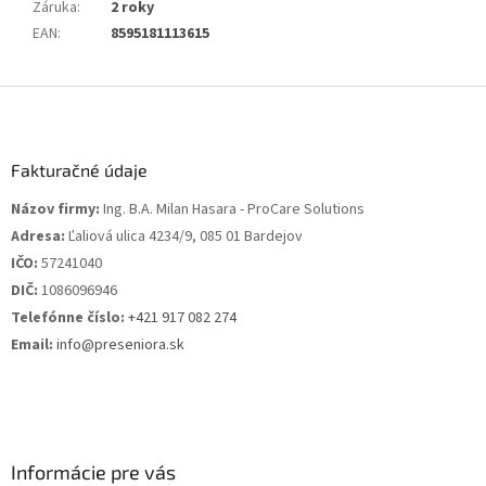
Záruka
:
2 roky
EAN
:
8595181113615
Z
á
p
ä
Fakturačné údaje
t
Názov firmy:
Ing. B.A. Milan Hasara - ProCare Solutions
i
Adresa:
Ľaliová ulica 4234/9, 085 01 Bardejov
e
IČO:
57241040
DIČ:
1086096946
Telefónne číslo:
+421 917 082 274
Email:
info@preseniora.sk
Informácie pre vás