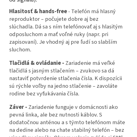
Hlasitosť & hands-free
- Telefón má hlasný
reproduktor – počujete dobre aj bez
slúchadla. Dá sa s ním telefónovať aj s hlasitým
odposluchom a mať voľné ruky (napr. pri
zapisovaní). Je vhodný aj pre ľudí so slabším
sluchom.
Tlačidlá & ovládanie -
Zariadenie má veľké
tlačidlá s jasným stlačením – zvukovo sa dá
nastaviť potvrdenie stlačenia čísla. K dispozícii
sú rýchle voľby na jedno stlačenie – zavoláte
rodine bez vyťukávania čísla.
Záver -
Zariadenie funguje v domácnosti
ako
pevná linka, ale bez nutnosti káblov. S
dodatočnou anténou a s týmto telefónom máte
na dedine alebo na chate stabilný telefón – bez