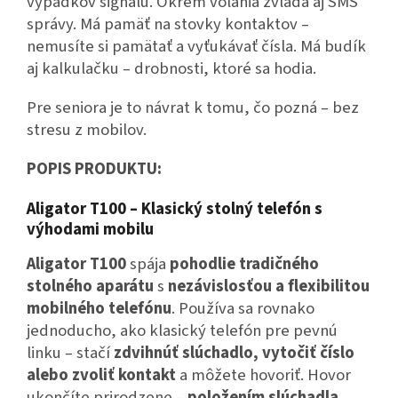
výpadkov signálu. Okrem volania zvláda aj SMS
správy. Má pamäť na stovky kontaktov –
nemusíte si pamätať a vyťukávať čísla. Má budík
aj kalkulačku – drobnosti, ktoré sa hodia.
Pre seniora je to návrat k tomu, čo pozná – bez
stresu z mobilov.
POPIS PRODUKTU:
Aligator T100 – Klasický stolný telefón s
výhodami mobilu
Aligator T100
spája
pohodlie tradičného
stolného aparátu
s
nezávislosťou a flexibilitou
mobilného telefónu
.
Používa sa rovnako
jednoducho, ako klasický telefón pre pevnú
linku – stačí
zdvihnúť slúchadlo, vytočiť číslo
alebo zvoliť kontakt
a môžete hovoriť.
Hovor
ukončíte prirodzene –
položením slúchadla
,