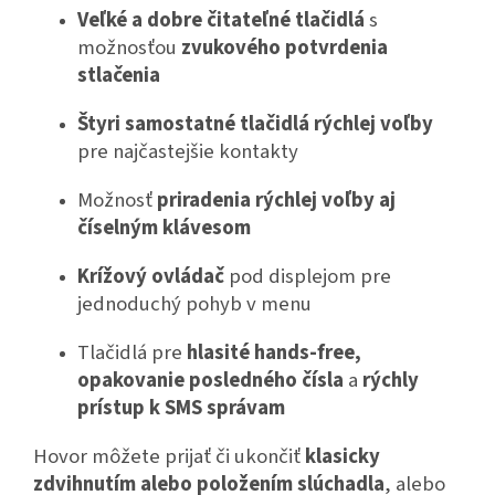
Veľké a dobre čitateľné tlačidlá
s
možnosťou
zvukového potvrdenia
stlačenia
Štyri samostatné tlačidlá rýchlej voľby
pre najčastejšie kontakty
Možnosť
priradenia rýchlej voľby aj
číselným klávesom
Krížový ovládač
pod displejom pre
jednoduchý pohyb v menu
Tlačidlá pre
hlasité hands-free,
opakovanie posledného čísla
a
rýchly
prístup k SMS správam
Hovor môžete prijať či ukončiť
klasicky
zdvihnutím alebo položením slúchadla
, alebo