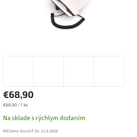
€68,90
Jednotková
€68,90 / 1 ks
cena:
Na sklade s rýchlym dodaním
Môžeme doručiť do:
11.8.2026