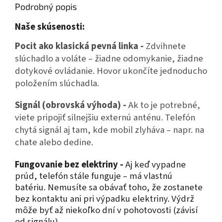
Podrobný popis
Naše skúsenosti:
Pocit ako klasická pevná linka -
Zdvihnete
slúchadlo a voláte – žiadne odomykanie, žiadne
dotykové ovládanie. Hovor ukončíte jednoducho
položením slúchadla.
Signál (obrovská výhoda) -
Ak to je potrebné,
viete pripojiť silnejšiu externú anténu. Telefón
chytá signál aj tam, kde mobil zlyháva – napr. na
chate alebo dedine.
Fungovanie bez elektriny -
Aj keď vypadne
prúd, telefón stále funguje – má vlastnú
batériu. Nemusíte sa obávať toho, že zostanete
bez kontaktu ani pri výpadku elektriny. Výdrž
môže byť až niekoľko dní v pohotovosti (závisí
od signálu).