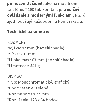
pomocou tlačidiel
, ako na mobilnom
telefóne.
T100 tak kombinuje
tradičné
ovládanie s modernými funkciami
, ktoré
zjednodušujú každodennú komunikáciu.
Technické parametre:
ROZMERY:
*Výška: 47 mm (bez slúchadla)
*Šírka: 207 mm
*Hĺbka max.: 63 mm (bez slúchadla)
*Hmotnosť: 541 g
DISPLAY
*Typ: Monochromatický, grafický
*Podsvietenie: zelené
*Rozmery: 53 x 25 mm
*Rozlíšenie: 128 x 64 bodov