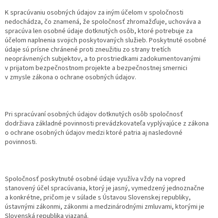
K spracúvaniu osobných údajov za iným účelom v spoločnosti
nedochádza, čo znamená, že spoločnosť zhromažďuje, uchováva a
spracúva len osobné údaje dotknutých osôb, ktoré potrebuje za
účelom naplnenia svojich poskytovaných služieb. Poskytnuté osobné
údaje sú prísne chránené proti zneužitiu zo strany tretích
neoprávnených subjektov, a to prostriedkami zadokumentovanými
v prijatom bezpečnostnom projekte a bezpečnostnej smernici
v zmysle zákona o ochrane osobných údajov.
Pri spracúvaní osobných údajov dotknutých osôb spoločnosť
dodržiava základné povinnosti prevádzkovateľa vyplývajúce z zákona
o ochrane osobných údajov medzi ktoré patria aj nasledovné
povinnosti.
Spoločnosť poskytnuté osobné údaje využíva vždy na vopred
stanovený účel spracúvania, ktorý je jasný, vymedzený jednoznačne
a konkrétne, pričom je v súlade s Ústavou Slovenskej republiky,
ústavnými zákonmi, zákonmi a medzinárodnými zmluvami, ktorými je
Slovenská republika viazaná.