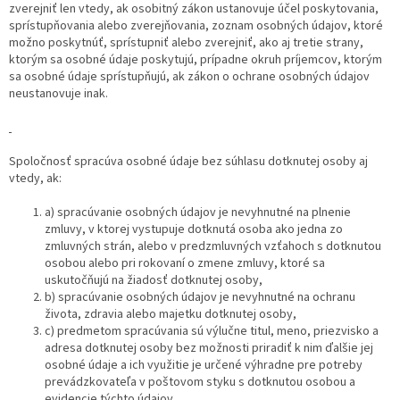
zverejniť len vtedy, ak osobitný zákon ustanovuje účel poskytovania,
sprístupňovania alebo zverejňovania, zoznam osobných údajov, ktoré
možno poskytnúť, sprístupniť alebo zverejniť, ako aj tretie strany,
ktorým sa osobné údaje poskytujú, prípadne okruh príjemcov, ktorým
sa osobné údaje sprístupňujú, ak zákon o ochrane osobných údajov
neustanovuje inak.
Spoločnosť spracúva osobné údaje bez súhlasu dotknutej osoby aj
vtedy, ak:
a) spracúvanie osobných údajov je nevyhnutné na plnenie
zmluvy, v ktorej vystupuje dotknutá osoba ako jedna zo
zmluvných strán, alebo v predzmluvných vzťahoch s dotknutou
osobou alebo pri rokovaní o zmene zmluvy, ktoré sa
uskutočňujú na žiadosť dotknutej osoby,
b) spracúvanie osobných údajov je nevyhnutné na ochranu
života, zdravia alebo majetku dotknutej osoby,
c) predmetom spracúvania sú výlučne titul, meno, priezvisko a
adresa dotknutej osoby bez možnosti priradiť k nim ďalšie jej
osobné údaje a ich využitie je určené výhradne pre potreby
prevádzkovateľa v poštovom styku s dotknutou osobou a
evidencie týchto údajov,