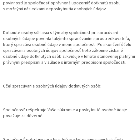
povinností je spoločnosť oprávnená upozorniť dotknutú osobu
s možnými následkami neposkytnutia osobných údajov.
Dotknuté osoby súhlasia s tým aby spoločnosť pri spracúvaní
osobných údajov poverila takýmto spracúvaním sprostredkovateľa,
ktorý spracúva osobné údaje v mene spoločnosti. Po skončení účelu
spracúvania osobných údajov spoločnosť tieto zákonne získané
osobné údaje dotknutých osôb zlikviduje v lehote stanovenej platnými
právnymi predpismi a v súlade s interným predpisom spoločnosti.
Účel spracúvania osobných údajov dotknutých osôb:
Spoločnosť rešpektuje Vaše súkromie a poskytnuté osobné údaje
považuje za dôverné.
Spoločnosť potrebuje pre kvalitné poskytovanie svojich služieb