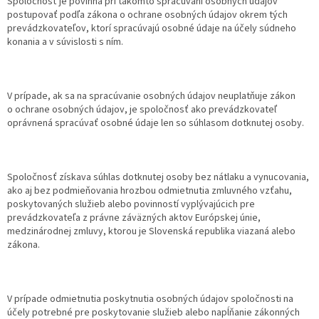
Spoločnosť je povinná pri takomto spracúvaní osobných údajov
postupovať podľa zákona o ochrane osobných údajov okrem tých
prevádzkovateľov, ktorí spracúvajú osobné údaje na účely súdneho
konania a v súvislosti s ním.
V prípade, ak sa na spracúvanie osobných údajov neuplatňuje zákon
o ochrane osobných údajov, je spoločnosť ako prevádzkovateľ
oprávnená spracúvať osobné údaje len so súhlasom dotknutej osoby.
Spoločnosť získava súhlas dotknutej osoby bez nátlaku a vynucovania,
ako aj bez podmieňovania hrozbou odmietnutia zmluvného vzťahu,
poskytovaných služieb alebo povinností vyplývajúcich pre
prevádzkovateľa z právne záväzných aktov Európskej únie,
medzinárodnej zmluvy, ktorou je Slovenská republika viazaná alebo
zákona.
V prípade odmietnutia poskytnutia osobných údajov spoločnosti na
účely potrebné pre poskytovanie služieb alebo napĺňanie zákonných