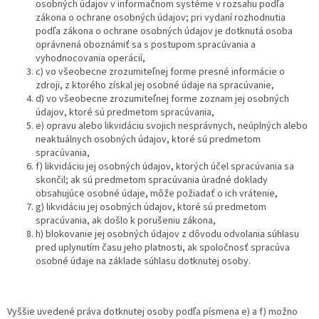
osobných údajov v informačnom systéme v rozsahu podľa
zákona o ochrane osobných údajov; pri vydaní rozhodnutia
podľa zákona o ochrane osobných údajov je dotknutá osoba
oprávnená oboznámiť sa s postupom spracúvania a
vyhodnocovania operácií,
c) vo všeobecne zrozumiteľnej forme presné informácie o
zdroji, z ktorého získal jej osobné údaje na spracúvanie,
d) vo všeobecne zrozumiteľnej forme zoznam jej osobných
údajov, ktoré sú predmetom spracúvania,
e) opravu alebo likvidáciu svojich nesprávnych, neúplných alebo
neaktuálnych osobných údajov, ktoré sú predmetom
spracúvania,
f) likvidáciu jej osobných údajov, ktorých účel spracúvania sa
skončil; ak sú predmetom spracúvania úradné doklady
obsahujúce osobné údaje, môže požiadať o ich vrátenie,
g) likvidáciu jej osobných údajov, ktoré sú predmetom
spracúvania, ak došlo k porušeniu zákona,
h) blokovanie jej osobných údajov z dôvodu odvolania súhlasu
pred uplynutím času jeho platnosti, ak spoločnosť spracúva
osobné údaje na základe súhlasu dotknutej osoby.
Vyššie uvedené práva dotknutej osoby podľa písmena e) a f) možno