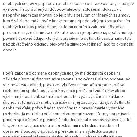
osobných údajov v prípadoch podľa zákona o ochrane osobných údajov
vyslovením oprávnených dôvodov alebo predložením dôkazov o
neoprávnenom zasahovaní do jej práv a právom chránených záujmov,
ktoré sú alebo môžu byť v konkrétnom prípade takýmto spracúvaním
osobných údajov poškodené; ak tomu nebránia zákonné dôvody a
preukáže sa, že námietka dotknutej osoby je oprávnená, spoločnosť je
povinná osobné údaje, ktorých spracúvanie dotknutá osoba namietala,
bez zbytočného odkladu blokovať a zlikvidovať ihneď, ako to okolnosti
dovolia.
Podľa zákona o ochrane osobných údajov má dotknutá osoba na
základe písomnej žiadosti adresovanej spoločnosti alebo osobne, ak
vec neznesie odklad, právo kedykoľvek namietať a nepodrobiť sa
rozhodnutiu spoločnosti, ktoré by malo pre ňu právne účinky alebo
významný dosah, ak sa také rozhodnutie vydá výlučne na základe
úkonov automatizovaného spracúvania jej osobných údajov. Dotknutá
osoba má ďalej právo žiadať spoločnosť o preskúmanie vydaného
rozhodnutia metódou odlišnou od automatizovanej formy spracúvania,
pričom spoločnosť je povinná žiadosti dotknutej osoby vyhovieť, a to
tak, že rozhodujúcu úlohu pri preskúmaní rozhodnutia bude mať
oprávnená osoba; o spôsobe preskúmania a výsledku zistenia