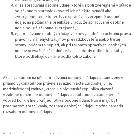
d) sa spracúvajú osobné údaje, ktoré už boli zverejnené v súlade
so zákonom a prevádzkovateľ ich náležite označil ako
zverejnené; ten, kto tvrdí, že spracúva zverejnené osobné
údaje, na požiadanie preukáže úradu, že spracúvané osobné
údaje boli už zákonne zverejnené,
e) spracúvanie osobných údajov je nevyhnutné na ochranu práv a
právom chránených záujmov prevádzkovateľa alebo tretej
strany, pričom to neplatí, ak pri takomto spracúvaní osobných
údajov prevažujú základné práva a slobody dotknutej osoby,
ktoré podliehajú ochrane podľa tohto zákona.
Ak sa vzhľadom na účel spracúvania osobných údajov ustanovený v
priamo vykonateľnom právne záväznom akte Európskej únie,
medzinárodnej zmluve, ktorou je Slovenská republika viazaná,
v zákone o ochrane osobných údajov a osobitnom zákone nedajú
vopred konkrétne určiť jednotlivé osobné údaje, ktoré majú byť
predmetom spracúvania, zoznam osobných údajov možno nahradiť
rozsahom osobných údajov.