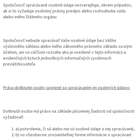
Spoločnosť spracúvané osobné údaje nezverejňuje, okrem prípadov,
ak si to vyžaduje osobitný právny predpis alebo rozhodnutie súdu
alebo iného štátneho orgánu.
Spoločnosť nebude spracúvať Vaše osobné údaje bez Vášho
výslovného súhlasu alebo iného zákonného právneho základu za iným
účelom, ani vo väčšom rozsahu ako je uvedené v tejto informácii a
evidenčných listoch jednotlivých informačných systémoch
prevádzkovateľa.
Práva dotknutej osoby spojené so spracúvaním jej osobných údajov:
Dotknutá osoba má právo na základe písomnej žiadosti od spoločnosti
vyžadovať:
a) potvrdenie, či sú alebo nie sú osobné údaje o nej spracúvané,
b) vo všeobecne zrozumiteľnej forme informácie o spracúvaní