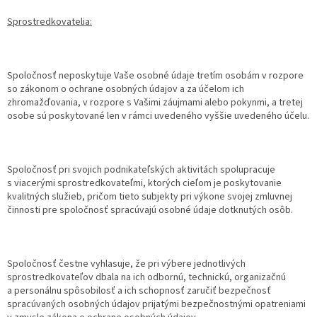
Sprostredkovatelia:
Spoločnosť neposkytuje Vaše osobné údaje tretím osobám v rozpore
so zákonom o ochrane osobných údajov a za účelom ich
zhromažďovania, v rozpore s Vašimi záujmami alebo pokynmi, a tretej
osobe sú poskytované len v rámci uvedeného vyššie uvedeného účelu.
Spoločnosť pri svojich podnikateľských aktivitách spolupracuje
s viacerými sprostredkovateľmi, ktorých cieľom je poskytovanie
kvalitných služieb, pričom tieto subjekty pri výkone svojej zmluvnej
činnosti pre spoločnosť spracúvajú osobné údaje dotknutých osôb.
Spoločnosť čestne vyhlasuje, že pri výbere jednotlivých
sprostredkovateľov dbala na ich odbornú, technickú, organizačnú
a personálnu spôsobilosť a ich schopnosť zaručiť bezpečnosť
spracúvaných osobných údajov prijatými bezpečnostnými opatreniami