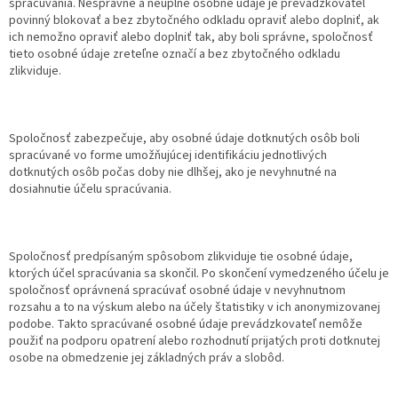
spracúvania. Nesprávne a neúplne osobné údaje je prevádzkovateľ
povinný blokovať a bez zbytočného odkladu opraviť alebo doplniť, ak
ich nemožno opraviť alebo doplniť tak, aby boli správne, spoločnosť
tieto osobné údaje zreteľne označí a bez zbytočného odkladu
zlikviduje.
Spoločnosť zabezpečuje, aby osobné údaje dotknutých osôb boli
spracúvané vo forme umožňujúcej identifikáciu jednotlivých
dotknutých osôb počas doby nie dlhšej, ako je nevyhnutné na
dosiahnutie účelu spracúvania.
Spoločnosť predpísaným spôsobom zlikviduje tie osobné údaje,
ktorých účel spracúvania sa skončil. Po skončení vymedzeného účelu je
spoločnosť oprávnená spracúvať osobné údaje v nevyhnutnom
rozsahu a to na výskum alebo na účely štatistiky v ich anonymizovanej
podobe. Takto spracúvané osobné údaje prevádzkovateľ nemôže
použiť na podporu opatrení alebo rozhodnutí prijatých proti dotknutej
osobe na obmedzenie jej základných práv a slobôd.