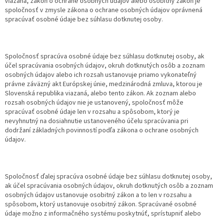
viazaná, zákon o ochrane osobných údajov alebo osobitný zákon je
spoločnosť v zmysle zákona o ochrane osobných údajov oprávnená
spracúvať osobné údaje bez súhlasu dotknutej osoby.
Spoločnosť spracúva osobné údaje bez súhlasu dotknutej osoby, ak
účel spracúvania osobných údajov, okruh dotknutých osôb a zoznam
osobných údajov alebo ich rozsah ustanovuje priamo vykonateľný
právne záväzný akt Európskej únie, medzinárodná zmluva, ktorou je
Slovenská republika viazaná, alebo tento zákon. Ak zoznam alebo
rozsah osobných údajov nie je ustanovený, spoločnosť môže
spracúvať osobné údaje len v rozsahu a spôsobom, ktorý je
nevyhnutný na dosiahnutie ustanoveného účelu spracúvania pri
dodržaní základných povinností podľa zákona o ochrane osobných
údajov.
Spoločnosť ďalej spracúva osobné údaje bez súhlasu dotknutej osoby,
ak účel spracúvania osobných údajov, okruh dotknutých osôb a zoznam
osobných údajov ustanovuje osobitný zákon a to len v rozsahu a
spôsobom, ktorý ustanovuje osobitný zákon. Spracúvané osobné
údaje možno z informačného systému poskytnúť, sprístupniť alebo