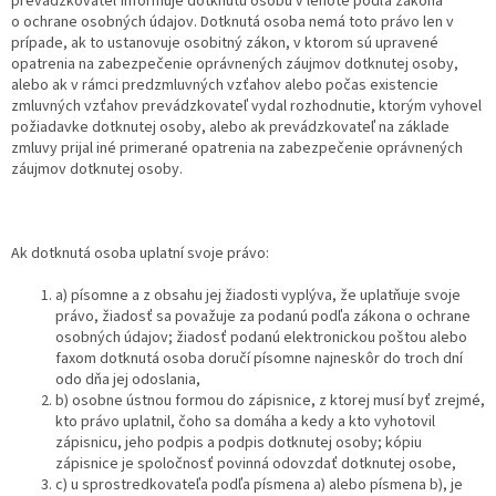
prevádzkovateľ informuje dotknutú osobu v lehote podľa zákona
o ochrane osobných údajov. Dotknutá osoba nemá toto právo len v
prípade, ak to ustanovuje osobitný zákon, v ktorom sú upravené
opatrenia na zabezpečenie oprávnených záujmov dotknutej osoby,
alebo ak v rámci predzmluvných vzťahov alebo počas existencie
zmluvných vzťahov prevádzkovateľ vydal rozhodnutie, ktorým vyhovel
požiadavke dotknutej osoby, alebo ak prevádzkovateľ na základe
zmluvy prijal iné primerané opatrenia na zabezpečenie oprávnených
záujmov dotknutej osoby.
Ak dotknutá osoba uplatní svoje právo:
a) písomne a z obsahu jej žiadosti vyplýva, že uplatňuje svoje
právo, žiadosť sa považuje za podanú podľa zákona o ochrane
osobných údajov; žiadosť podanú elektronickou poštou alebo
faxom dotknutá osoba doručí písomne najneskôr do troch dní
odo dňa jej odoslania,
b) osobne ústnou formou do zápisnice, z ktorej musí byť zrejmé,
kto právo uplatnil, čoho sa domáha a kedy a kto vyhotovil
zápisnicu, jeho podpis a podpis dotknutej osoby; kópiu
zápisnice je spoločnosť povinná odovzdať dotknutej osobe,
c) u sprostredkovateľa podľa písmena a) alebo písmena b), je