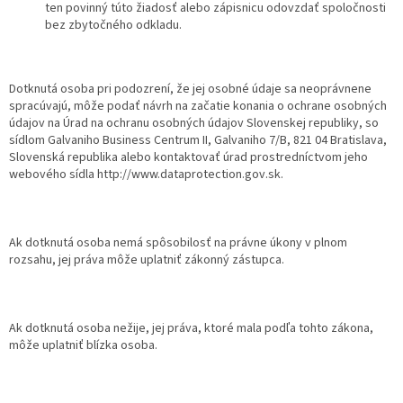
ten povinný túto žiadosť alebo zápisnicu odovzdať spoločnosti
bez zbytočného odkladu.
Dotknutá osoba pri podozrení, že jej osobné údaje sa neoprávnene
spracúvajú, môže podať návrh na začatie konania o ochrane osobných
údajov na Úrad na ochranu osobných údajov Slovenskej republiky, so
sídlom Galvaniho Business Centrum II, Galvaniho 7/B, 821 04 Bratislava,
Slovenská republika alebo kontaktovať úrad prostredníctvom jeho
webového sídla http://www.dataprotection.gov.sk.
Ak dotknutá osoba nemá spôsobilosť na právne úkony v plnom
rozsahu, jej práva môže uplatniť zákonný zástupca.
Ak dotknutá osoba nežije, jej práva, ktoré mala podľa tohto zákona,
môže uplatniť blízka osoba.