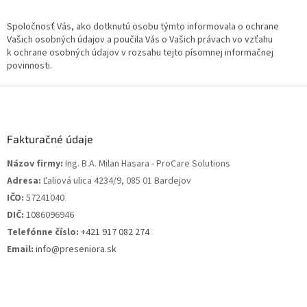
Spoločnosť Vás, ako dotknutú osobu týmto informovala o ochrane
Vašich osobných údajov a poučila Vás o Vašich právach vo vzťahu
k ochrane osobných údajov v rozsahu tejto písomnej informačnej
povinnosti.
Z
á
p
ä
Fakturačné údaje
t
Názov firmy:
Ing. B.A. Milan Hasara - ProCare Solutions
i
Adresa:
Ľaliová ulica 4234/9, 085 01 Bardejov
e
IČO:
57241040
DIČ:
1086096946
Telefónne číslo:
+421 917 082 274
Email:
info@preseniora.sk