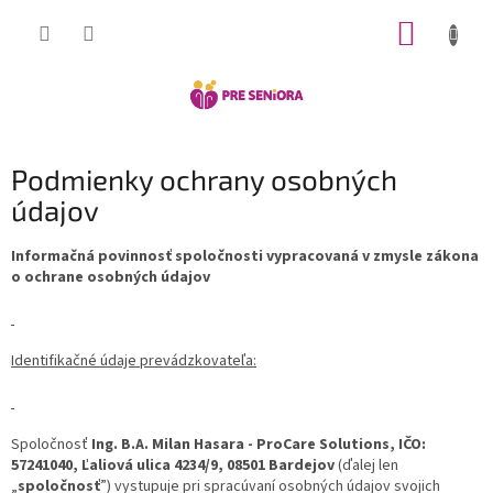
Prejsť
NÁKUP
na
obsah
KOŠÍK
Podmienky ochrany osobných
údajov
Informačná povinnosť spoločnosti vypracovaná v zmysle zákona
o ochrane osobných údajov
Identifikačné údaje prevádzkovateľa:
Spoločnosť
Ing. B.A. Milan Hasara - ProCare Solutions, IČO:
57241040, Ľaliová ulica 4234/9, 08501 Bardejov
(ďalej len
„
spoločnosť
”)
vystupuje pri spracúvaní osobných údajov svojich