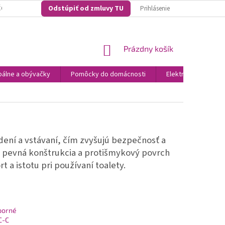
Odstúpiť od zmluvy TU
O NAKUPOVAŤ U NÁS? ...NAŠE KONKURENČNÉ VÝHODY
VŠEOBECNO OBCH
Prihlásenie
NÁKUPNÝ
Prázdny košík
KOŠÍK
álne a obývačky
Pomôcky do domácnosti
Elektronika
N
dení a vstávaní, čím zvyšujú bezpečnosť a
, pevná konštrukcia a protišmykový povrch
t a istotu pri používaní toalety.
porné
C-C