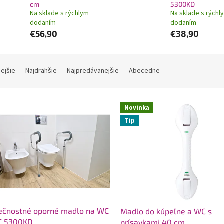
cm
5300KD
Na sklade s rýchlym
Na sklade s rýchl
dodaním
dodaním
€56,90
€38,90
nejšie
Najdrahšie
Najpredávanejšie
Abecedne
Novinka
Tip
ečnostné oporné madlo na WC
Madlo do kúpeľne a WC s
C 5300KD
prísavkami 40 cm