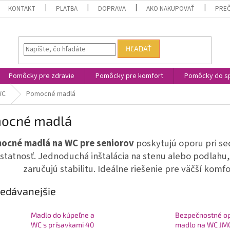
KONTAKT
PLATBA
DOPRAVA
AKO NAKUPOVAŤ
PREČ
HĽADAŤ
Pomôcky pre zdravie
Pomôcky pre komfort
Pomôcky do sp
WC
Pomocné madlá
ocné madlá
ocné madlá na WC pre seniorov
poskytujú oporu pri se
tatnosť. Jednoduchá inštalácia na stenu alebo podlahu
zaručujú stabilitu. Ideálne riešenie pre väčší komfor
edávanejšie
Madlo do kúpeľne a
Bezpečnostné o
WC s prísavkami 40
madlo na WC JM