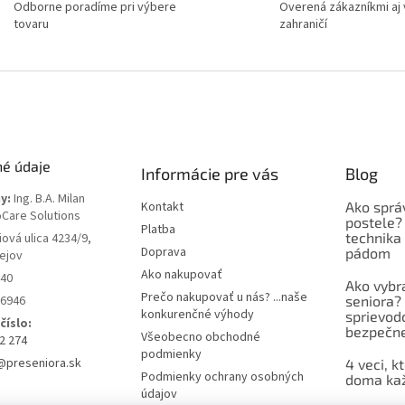
Odborne poradíme pri výbere
Overená zákazníkmi aj 
tovaru
zahraničí
né údaje
Informácie pre vás
Blog
y:
Ing. B.A. Milan
Kontakt
Ako sprá
oCare Solutions
postele?
Platba
technika
iová ulica 4234/9,
Doprava
pádom
ejov
Ako nakupovať
40
Ako vybr
Prečo nakupovať u nás? ...naše
6946
seniora? 
konkurenčné výhody
sprievod
číslo:
bezpečne
Všeobecno obchodné
2 274
podmienky
@preseniora.sk
4 veci, k
Podmienky ochrany osobných
doma kaž
údajov