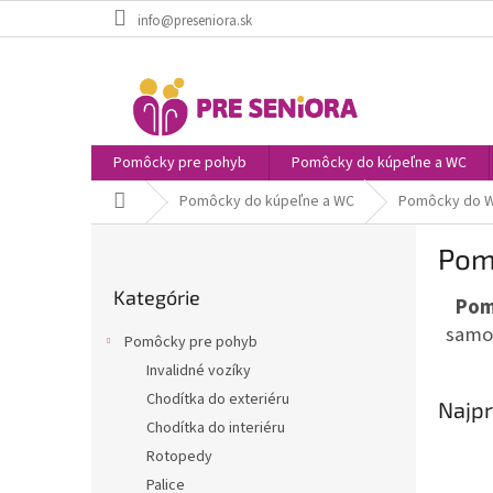
Prejsť
info@preseniora.sk
na
obsah
Pomôcky pre pohyb
Pomôcky do kúpeľne a WC
Domov
Pomôcky do kúpeľne a WC
Pomôcky do 
B
Pom
o
Preskočiť
č
Kategórie
kategórie
Pom
n
ý
samos
Pomôcky pre pohyb
p
Invalidné vozíky
a
Chodítka do exteriéru
n
Najpr
e
Chodítka do interiéru
l
Rotopedy
Palice