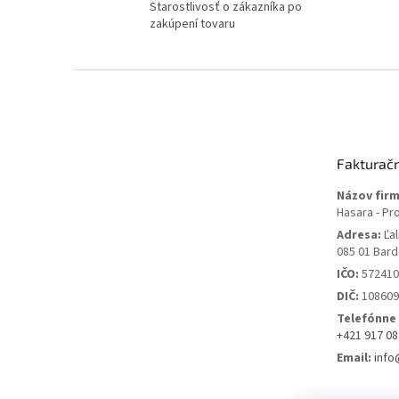
Starostlivosť o zákazníka po
zakúpení tovaru
Z
á
p
ä
t
Fakturač
i
e
Názov firm
Hasara - Pr
Adresa:
Ľal
085 01 Bard
IČO:
572410
DIČ:
108609
Telefónne 
+421 917 08
Email:
info