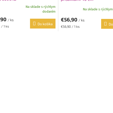
Na sklade s rýchlym
Na sklade s rýchly
erné
dodaním
tenie
,90
€56,90
ktu
/ ks
/ ks
Do košíka
Do
ková
Jednotková
 / 1 ks
€56,90 / 1 ks
cena:
O
v
ičiek.
l
á
d
a
c
i
e
p
r
v
k
y
v
ý