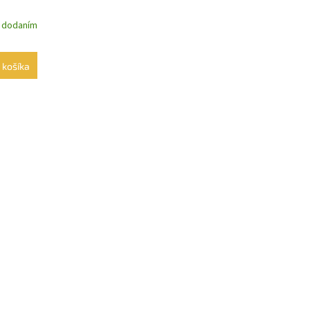
m dodaním
 košíka