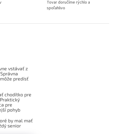
v
Tovar doručíme rýchlo a
spoľahlivo
vne vstávať z
 Správna
 môže predísť
ať chodítko pre
Praktický
ca pre
jší pohyb
toré by mal mať
dý senior