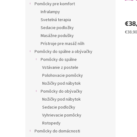
v
Pomôcky pre komfort
o
Priem
Infralampy
v
hodno
Svetelná terapia
€38
produ
Sedacie podložky
je
Jednot
€38,90
5,0
Masážne podušky
cena:
z
Prístroje pre masáž nôh
5
Pomôcky do spálne a obývačky
hviezd
Pomôcky do spálne
Vstávanie z postele
Polohovacie pomôcky
Nožičky pod nábytok
Pomôcky do obývačky
Nožičky pod nábytok
Sedacie podložky
Vyhrievacie pomôcky
Rotopedy
Pomôcky do domácnosti