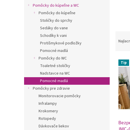
Pomôcky do kúpeľne a WC
Pomôcky do kúpeľne
Stoličky do sprchy
Sedáky do vane
R
Schodíky k vani
a
Najlac
Protišmykové podložky
d
Pomocné madlá
e
Pomôcky do WC
V
n
Tip
ý
i
Toaletné stoličky
p
e
Nadstavce na WC
i
p
Pomocné madlá
s
r
Pomôcky pre zdravie
p
o
Monitorovacie pomôcky
r
d
Infralampy
o
u
d
k
Krokomery
u
t
Rotopedy
Bezp
k
o
Dávkovače liekov
JMC-
t