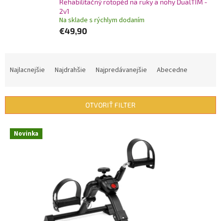
Rehabilitačný rotopéd na ruky a nohy DualTIM -
2v1
Na sklade s rýchlym dodaním
€49,90
R
a
Najlacnejšie
Najdrahšie
Najpredávanejšie
Abecedne
d
e
n
OTVORIŤ FILTER
i
e
V
p
Novinka
ý
r
p
o
i
d
s
u
p
k
r
t
o
o
d