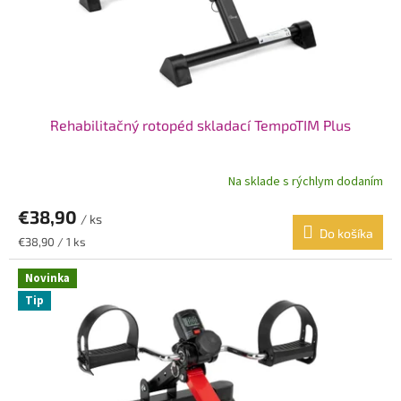
v
u
k
t
o
v
Rehabilitačný rotopéd skladací TempoTIM Plus
Na sklade s rýchlym dodaním
€38,90
/ ks
Do košíka
Jednotková
€38,90 / 1 ks
cena:
Novinka
Tip