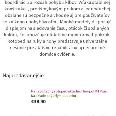
koordináciu a rozsah pohybu kĺbov. Vďaka stabilnej
konštrukcii, protišmykovým prvkom a jednoduchej
obsluhe sú bezpečné a vhodné aj pre používateľov
so zníženou pohyblivosťou. Mnohé modely disponujú
displejom na sledovanie času, otáčok či spálených
kalórií, čo umožňuje efektívne monitorovať pokrok.
Rotoped na ruky a nohy predstavuje univerzálne
riešenie pre aktívnu rehabilitáciu aj nenáročné
domáce cvičenie.
Najpredávanejšie
Rehabilitačný rotopéd skladací TempoTIM Plus
Na sklade s rýchlym dodaním
€38,90