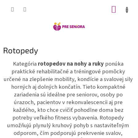
Prejsť
NÁKUP
na
obsah
KOŠÍK
Rotopedy
Kategória
rotopedov na nohy a ruky
ponúka
praktické rehabilitačné a tréningové pomôcky
určené na zlepšenie mobility, kondície a svalovej sily
horných aj dolných končatín. Tieto kompaktné
zariadenia sú ideálne pre seniorov, osoby po
úrazoch, pacientov v rekonvalescencii aj pre
každého, kto chce cvičiť pohodlne doma bez
potreby veľkého fitness vybavenia. Rotopedy
umožňujú plynulý kruhový pohyb s nastaviteľným
odporom, čím podporujú prekrvenie svalov,