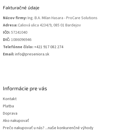
p
a
ä
Fakturačné údaje
c
t
i
Názov firmy:
Ing. B.A. Milan Hasara - ProCare Solutions
i
e
Adresa:
Ľaliová ulica 4234/9, 085 01 Bardejov
p
e
r
IČO:
57241040
v
DIČ:
1086096946
k
Telefónne číslo:
+421 917 082 274
y
v
Email:
info@preseniora.sk
ý
p
i
s
u
Informácie pre vás
Kontakt
Platba
Doprava
Ako nakupovať
Prečo nakupovať u nás? ...naše konkurenčné výhody