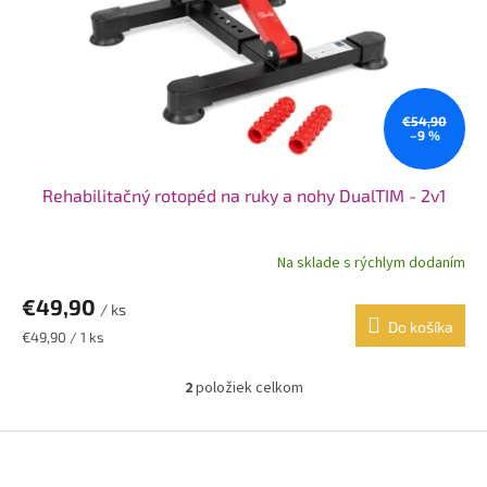
€54,90
–9 %
Rehabilitačný rotopéd na ruky a nohy DualTIM - 2v1
Na sklade s rýchlym dodaním
€49,90
/ ks
Do košíka
Jednotková
€49,90 / 1 ks
cena:
2
položiek celkom
O
v
l
Z
á
á
d