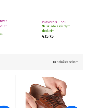
tov s
Pravítko s lupou
om -
Na sklade s rýchlym
dodaním
ym
€15,75
18
položiek celkom