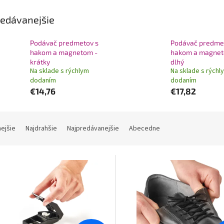
edávanejšie
Podávač predmetov s
Podávač predme
hakom a magnetom -
hakom a magnet
krátky
dlhý
Na sklade s rýchlym
Na sklade s rýchl
dodaním
dodaním
€14,76
€17,82
nejšie
Najdrahšie
Najpredávanejšie
Abecedne