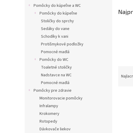
Pomôcky do kúpeľne a WC
Najpr
Pomôcky do kúpeľne
Stoličky do sprchy
Sedáky do vane
Schodíky k vani
Protišmykové podložky
Pomocné madlá
Pomôcky do WC
Toaletné stoličky
R
Nadstavce na WC
a
Najlac
d
Pomocné madlá
e
Pomôcky pre zdravie
V
n
Monitorovacie pomôcky
ý
i
Infralampy
p
e
Krokomery
i
p
s
r
Rotopedy
p
o
Dávkovače liekov