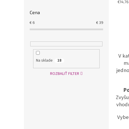
Jednot
€14,76 
cena:
Cena
€
6
€
39
V ka
Na sklade
18
ma
jedno
ROZBALIŤ FILTER
Po
Zvyšu
vhodn
Vybe