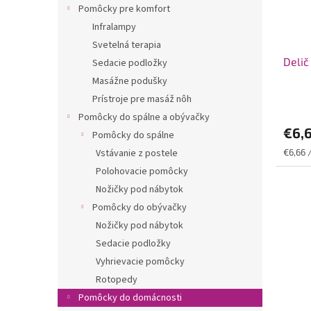
r
d
Pomôcky pre komfort
o
u
Infralampy
d
k
Svetelná terapia
u
t
Delič
k
Sedacie podložky
o
t
v
Masážne podušky
o
Prístroje pre masáž nôh
v
Pomôcky do spálne a obývačky
€6,
Pomôcky do spálne
Jednot
€6,66 /
Vstávanie z postele
cena:
Polohovacie pomôcky
Nožičky pod nábytok
Pomôcky do obývačky
Nožičky pod nábytok
Sedacie podložky
Vyhrievacie pomôcky
Rotopedy
Pomôcky do domácnosti