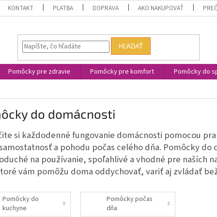
KONTAKT
PLATBA
DOPRAVA
AKO NAKUPOVAŤ
PREČ
HĽADAŤ
Pomôcky pre zdravie
Pomôcky pre komfort
Pomôcky do sp
ôcky do domácnosti
ite si každodenné fungovanie domácnosti pomocou pra
samostatnosť a pohodu počas celého dňa. Pomôcky do do
oduché na používanie, spoľahlivé a vhodné pre naších naj
toré vám pomôžu doma oddychovať, variť aj zvládať be
Pomôcky do
Pomôcky počas
kuchyne
dňa