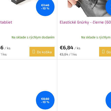
€7,40
–10 %
 tabliet
Elastické šnúrky - čierne (6
Na sklade s rýchlym dodaním
Na sklade s rýchly
66
€6,84
/ ks
/ ks
Do košíka
Do
ková
Jednotková
 1 ks
€6,84 / 1 ks
cena:
€8,60
–10 %