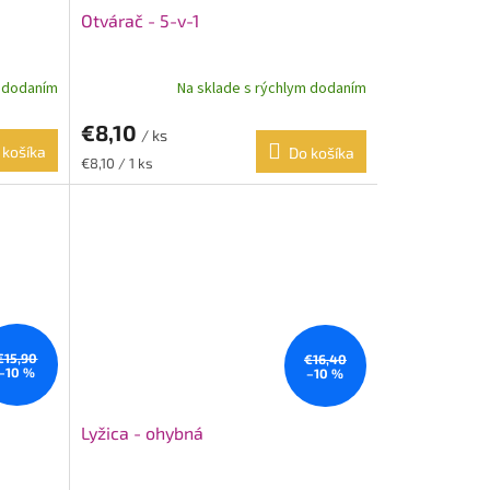
Otvárač - 5-v-1
m dodaním
Na sklade s rýchlym dodaním
€8,10
/ ks
 košíka
Do košíka
Jednotková
€8,10 / 1 ks
cena:
€15,90
€16,40
–10 %
–10 %
Lyžica - ohybná