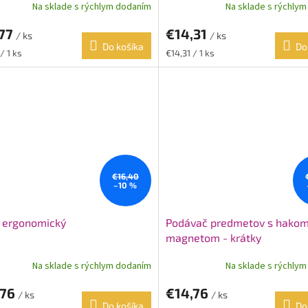
Na sklade s rýchlym dodaním
Na sklade s rýchly
,77
€14,31
/ ks
/ ks
Do košíka
Do
ková
Jednotková
/ 1 ks
€14,31 / 1 ks
cena:
€16,40
–10 %
 ergonomický
Podávač predmetov s hakom
magnetom - krátky
Na sklade s rýchlym dodaním
Na sklade s rýchly
,76
€14,76
/ ks
/ ks
Do košíka
Do