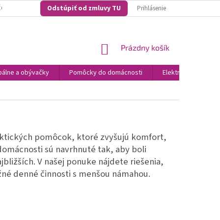
Odstúpiť od zmluvy TU
O NAKUPOVAŤ U NÁS? ...NAŠE KONKURENČNÉ VÝHODY
VŠEOBECNO OBCH
Prihlásenie
NÁKUPNÝ
Prázdny košík
KOŠÍK
álne a obývačky
Pomôcky do domácnosti
Elektronika
N
ktických pomôcok, ktoré zvyšujú komfort,
mácnosti sú navrhnuté tak, aby boli
bližších. V našej ponuke nájdete riešenia,
žné denné činnosti s menšou námahou.