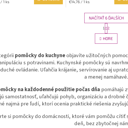
ková
Jednotková
/ 1 ks
€14,76 / 1 ks
cena:
NAČÍTAŤ 6 ĎALŠÍCH
S
1
2
O
t
r
v
HORE
á
l
n
á
k
d
tegórii
pomôcky do kuchyne
objavíte užitočných pomocn
o
a
v
nipuláciu s potravinami. Kuchynské pomôcky sú navrhn
c
a
i
duché ovládanie. Uľahčia krájanie, servírovanie aj upra
n
e
i
a menej namáhavé.
e
p
r
môcky na každodenné použitie počas dňa
pomáhajú zv
v
k
jú samostatnosť, uľahčujú pohyb, organizáciu a drobné č
y
é najmä pre ľudí, ktorí ocenia praktické riešenia zvyšujú
v
ý
rte si pomôcky do domácnosti, ktoré vám pomôžu cítiť s
p
i
deň, bez zbytočnej ná