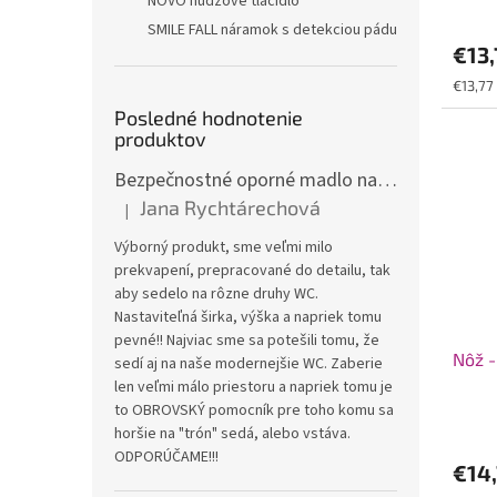
NOVO núdzové tlačidlo
SMILE FALL náramok s detekciou pádu
€13
Jednot
€13,77 
cena:
Posledné hodnotenie
produktov
Bezpečnostné oporné madlo na WC JMC-C 5300KD
Jana Rychtárechová
|
Hodnotenie produktu je 5 z 5 hviezdičiek.
Výborný produkt, sme veľmi milo
prekvapení, prepracované do detailu, tak
aby sedelo na rôzne druhy WC.
Nastaviteľná širka, výška a napriek tomu
pevné!! Najviac sme sa potešili tomu, že
Nôž -
sedí aj na naše modernejšie WC. Zaberie
len veľmi málo priestoru a napriek tomu je
to OBROVSKÝ pomocník pre toho komu sa
horšie na "trón" sedá, alebo vstáva.
ODPORÚČAME!!!
€14