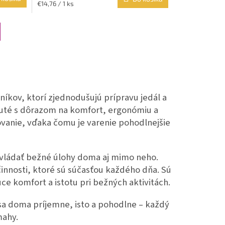
Jednotková
€14,76 / 1 ks
cena:
íkov, ktorí zjednodušujú prípravu jedál a
uté s dôrazom na komfort, ergonómiu a
tovanie, vďaka čomu je varenie pohodlnejšie
ládať bežné úlohy doma aj mimo neho.
innosti, ktoré sú súčasťou každého dňa. Sú
ce komfort a istotu pri bežných aktivitách.
a doma príjemne, isto a pohodlne – každý
mahy.