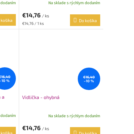
m dodaním
Na sklade s rýchlym dodaním
€14,76
/ ks
 košíka
Do košíka
Jednotková
€14,76 / 1 ks
cena:
€16,40
€16,40
–10 %
–10 %
 a
Vidlička - ohybná
m dodaním
Na sklade s rýchlym dodaním
€14,76
/ ks
 košíka
Do košíka