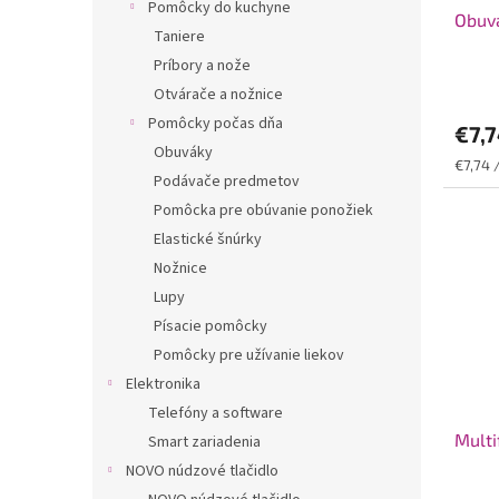
Pomôcky do kuchyne
Obuvá
Taniere
Príbory a nože
Otvárače a nožnice
Pomôcky počas dňa
€7,
Obuváky
Jednot
€7,74 /
Podávače predmetov
cena:
Pomôcka pre obúvanie ponožiek
Elastické šnúrky
Nožnice
Lupy
Písacie pomôcky
Pomôcky pre užívanie liekov
Elektronika
Telefóny a software
Multi
Smart zariadenia
NOVO núdzové tlačidlo