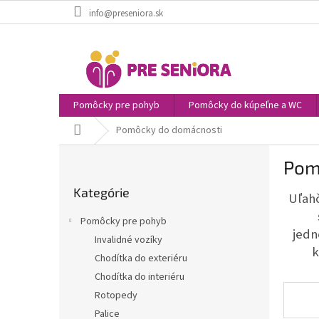
Prejsť
info@preseniora.sk
na
obsah
Pomôcky pre pohyb
Pomôcky do kúpeľne a WC
Domov
Pomôcky do domácnosti
B
Pom
o
Preskočiť
č
Kategórie
kategórie
Uľahč
n
ý
Pomôcky pre pohyb
p
jedn
Invalidné vozíky
a
k
Chodítka do exteriéru
n
e
Chodítka do interiéru
l
Rotopedy
Palice