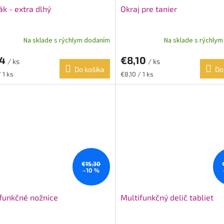
k - extra dlhý
Okraj pre tanier
Na sklade s rýchlym dodaním
Na sklade s rýchly
74
€8,10
/ ks
/ ks
Do košíka
Do
ková
Jednotková
 1 ks
€8,10 / 1 ks
cena:
€15,30
–10 %
funkčné nožnice
Multifunkčný delič tabliet