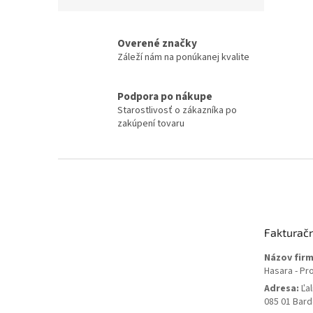
Overené značky
Záleží nám na ponúkanej kvalite
Podpora po nákupe
Starostlivosť o zákazníka po
zakúpení tovaru
Z
á
p
ä
t
Fakturač
i
e
Názov firm
Hasara - Pr
Adresa:
Ľal
085 01 Bard