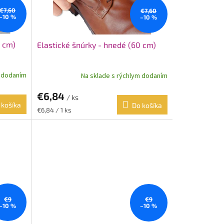
€7,60
€7,60
–10 %
–10 %
0 cm)
Elastické šnúrky - hnedé (60 cm)
m dodaním
Na sklade s rýchlym dodaním
€6,84
/ ks
 košíka
Do košíka
Jednotková
€6,84 / 1 ks
cena:
€9
€9
–10 %
–10 %