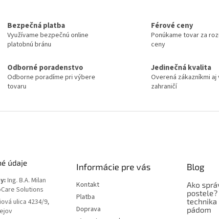
s
u
Bezpečná platba
Férové ceny
Využívame bezpečnú online
Ponúkame tovar za ro
platobnú bránu
ceny
Odborné poradenstvo
Jedinečná kvalita
Odborne poradíme pri výbere
Overená zákazníkmi aj 
tovaru
zahraničí
né údaje
Informácie pre vás
Blog
y:
Ing. B.A. Milan
Kontakt
Ako sprá
oCare Solutions
postele?
Platba
technika
iová ulica 4234/9,
Doprava
pádom
ejov