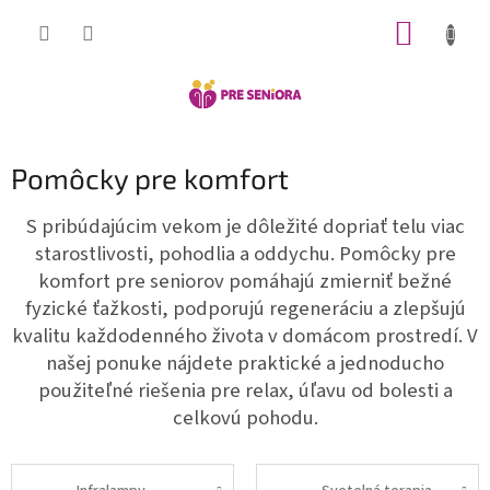
Prejsť
NÁKUP
na
obsah
KOŠÍK
Pomôcky pre komfort
S pribúdajúcim vekom je dôležité dopriať telu viac
starostlivosti, pohodlia a oddychu. Pomôcky pre
komfort pre seniorov pomáhajú zmierniť bežné
fyzické ťažkosti, podporujú regeneráciu a zlepšujú
kvalitu každodenného života v domácom prostredí. V
našej ponuke nájdete praktické a jednoducho
použiteľné riešenia pre relax, úľavu od bolesti a
celkovú pohodu.