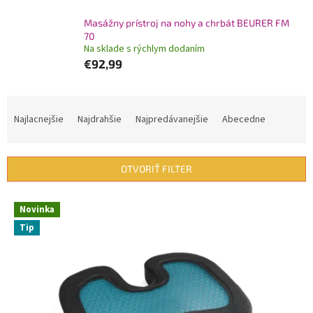
Masážny prístroj na nohy a chrbát BEURER FM
70
Na sklade s rýchlym dodaním
€92,99
R
a
Najlacnejšie
Najdrahšie
Najpredávanejšie
Abecedne
d
e
n
OTVORIŤ FILTER
i
e
V
p
Novinka
ý
r
Tip
p
o
i
d
s
u
p
k
r
t
o