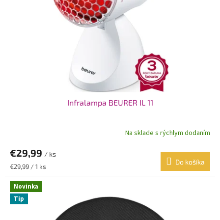
Infralampa BEURER IL 11
Na sklade s rýchlym dodaním
€29,99
/ ks
Do košíka
Jednotková
€29,99 / 1 ks
cena:
Novinka
Tip