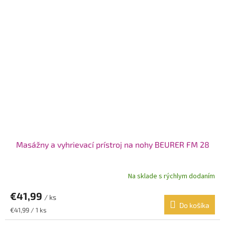
Masážny a vyhrievací prístroj na nohy BEURER FM 28
Na sklade s rýchlym dodaním
€41,99
/ ks
Do košíka
Jednotková
€41,99 / 1 ks
cena: