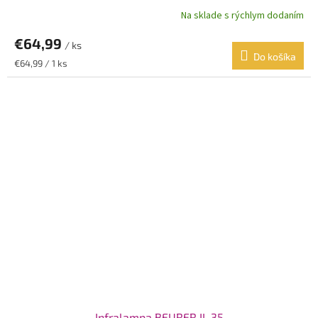
Na sklade s rýchlym dodaním
€64,99
/ ks
Do košíka
Jednotková
€64,99 / 1 ks
cena:
Infralampa BEURER IL 35