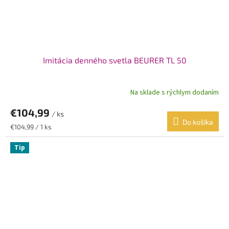
Imitácia denného svetla BEURER TL 50
Na sklade s rýchlym dodaním
€104,99
/ ks
Do košíka
Jednotková
€104,99 / 1 ks
cena:
Tip