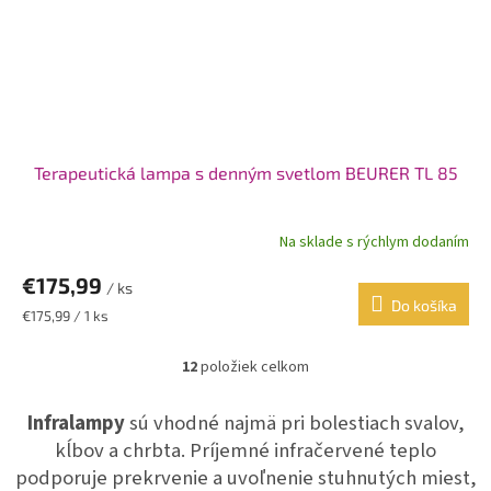
Terapeutická lampa s denným svetlom BEURER TL 85
Na sklade s rýchlym dodaním
€175,99
/ ks
Do košíka
Jednotková
€175,99 / 1 ks
cena:
12
položiek celkom
O
v
l
Infralampy
sú vhodné najmä pri bolestiach svalov,
á
kĺbov a chrbta. Príjemné infračervené teplo
d
podporuje prekrvenie a uvoľnenie stuhnutých miest,
a