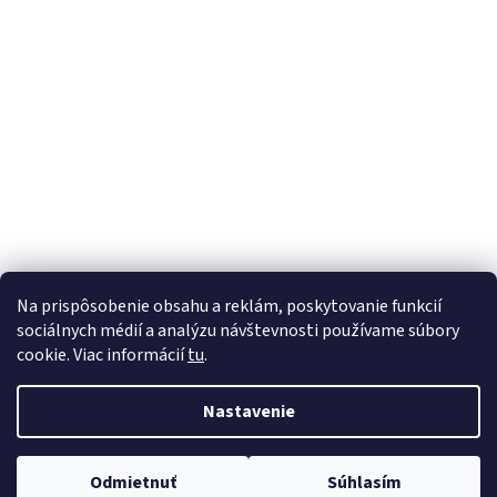
Na prispôsobenie obsahu a reklám, poskytovanie funkcií
sociálnych médií a analýzu návštevnosti používame súbory
cookie. Viac informácií
tu
.
Vytvoril Shoptet
Nastavenie
Copyright 2026
PreSeniora.sk
. Všetky práva vyhradené.
Upraviť
Odmietnuť
Súhlasím
nastavenie cookies