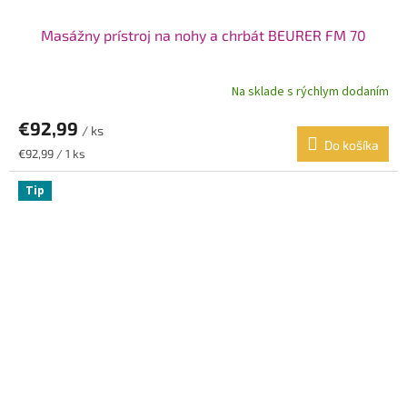
Masážny prístroj na nohy a chrbát BEURER FM 70
Na sklade s rýchlym dodaním
€92,99
/ ks
Do košíka
Jednotková
€92,99 / 1 ks
cena:
Tip