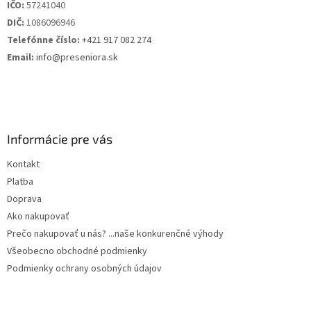
IČO:
57241040
DIČ:
1086096946
Telefónne číslo:
+421 917 082 274
Email:
info@preseniora.sk
Informácie pre vás
Kontakt
Platba
Doprava
Ako nakupovať
Prečo nakupovať u nás? ...naše konkurenčné výhody
Všeobecno obchodné podmienky
Podmienky ochrany osobných údajov