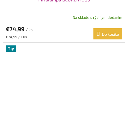
Na sklade s rýchlym dodaním
€74,99
/ ks
Do košíka
Jednotková
€74,99 / 1 ks
cena:
Tip