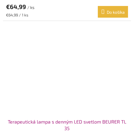
€64,99
/ ks
Do košíka
Jednotková
€64,99 / 1 ks
cena:
Terapeutická lampa s denným LED svetlom BEURER TL
35