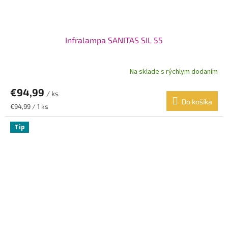
Infralampa SANITAS SIL 55
Na sklade s rýchlym dodaním
€94,99
/ ks
Do košíka
Jednotková
€94,99 / 1 ks
cena:
Tip