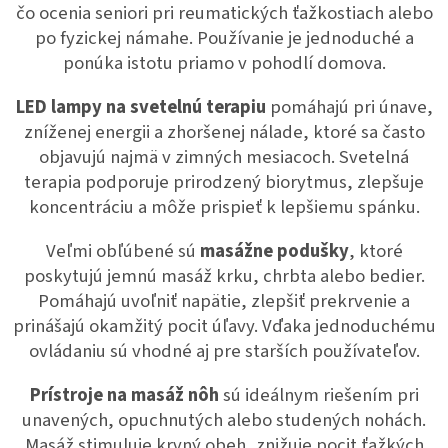
c
čo ocenia seniori pri reumatických ťažkostiach alebo
i
po fyzickej námahe. Používanie je jednoduché a
e
ponúka istotu priamo v pohodlí domova.
p
r
v
LED lampy na svetelnú terapiu
pomáhajú pri únave,
k
zníženej energii a zhoršenej nálade, ktoré sa často
y
objavujú najmä v zimných mesiacoch. Svetelná
v
terapia podporuje prirodzený biorytmus, zlepšuje
ý
p
koncentráciu a môže prispieť k lepšiemu spánku.
i
s
Veľmi obľúbené sú
masážne podušky
, ktoré
u
poskytujú jemnú masáž krku, chrbta alebo bedier.
Pomáhajú uvoľniť napätie, zlepšiť prekrvenie a
prinášajú okamžitý pocit úľavy. Vďaka jednoduchému
ovládaniu sú vhodné aj pre starších používateľov.
Prístroje na masáž nôh
sú ideálnym riešením pri
unavených, opuchnutých alebo studených nohách.
Masáž stimuluje krvný obeh, znižuje pocit ťažkých