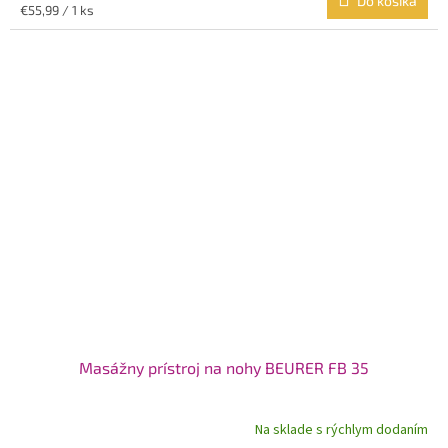
Do košíka
Jednotková
€55,99 / 1 ks
cena:
Masážny prístroj na nohy BEURER FB 35
Na sklade s rýchlym dodaním