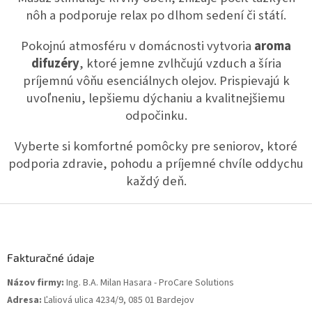
nôh a podporuje relax po dlhom sedení či státí.
Pokojnú atmosféru v domácnosti vytvoria
aroma
difuzéry
, ktoré jemne zvlhčujú vzduch a šíria
príjemnú vôňu esenciálnych olejov. Prispievajú k
uvoľneniu, lepšiemu dýchaniu a kvalitnejšiemu
odpočinku.
Vyberte si komfortné pomôcky pre seniorov, ktoré
podporia zdravie, pohodu a príjemné chvíle oddychu
každý deň.
Z
á
p
ä
Fakturačné údaje
t
Názov firmy:
Ing. B.A. Milan Hasara - ProCare Solutions
i
Adresa:
Ľaliová ulica 4234/9, 085 01 Bardejov
e