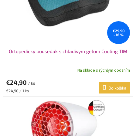
o
d
v
u
k
t
o
€29,90
–16 %
v
Ortopedicky podsedak s chladivym gelom Cooling TIM
Na sklade s rýchlym dodaním
€24,90
/ ks
Do košíka
Jednotková
€24,90 / 1 ks
cena: