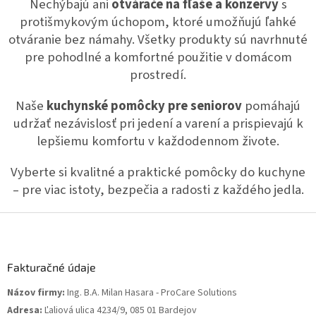
Nechýbajú ani
otvárače na fľaše a konzervy
s
s
protišmykovým úchopom, ktoré umožňujú ľahké
u
otváranie bez námahy. Všetky produkty sú navrhnuté
pre pohodlné a komfortné použitie v domácom
prostredí.
Naše
kuchynské pomôcky pre seniorov
pomáhajú
udržať nezávislosť pri jedení a varení a prispievajú k
lepšiemu komfortu v každodennom živote.
Vyberte si kvalitné a praktické pomôcky do kuchyne
– pre viac istoty, bezpečia a radosti z každého jedla.
Z
á
p
ä
Fakturačné údaje
t
Názov firmy:
Ing. B.A. Milan Hasara - ProCare Solutions
i
Adresa:
Ľaliová ulica 4234/9, 085 01 Bardejov
e