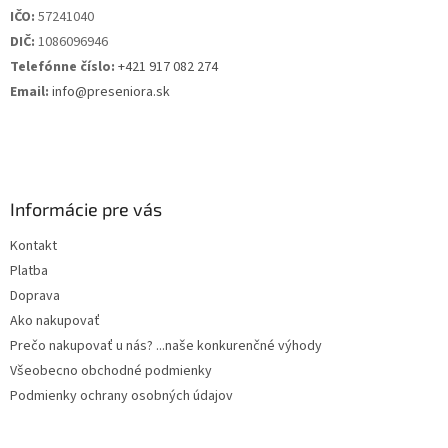
IČO:
57241040
DIČ:
1086096946
Telefónne číslo:
+421 917 082 274
Email:
info@preseniora.sk
Informácie pre vás
Kontakt
Platba
Doprava
Ako nakupovať
Prečo nakupovať u nás? ...naše konkurenčné výhody
Všeobecno obchodné podmienky
Podmienky ochrany osobných údajov