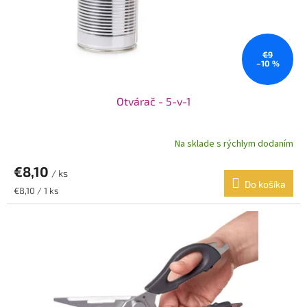
€9
–10 %
Otvárač - 5-v-1
Na sklade s rýchlym dodaním
€8,10
/ ks
Do košíka
Jednotková
€8,10 / 1 ks
cena: