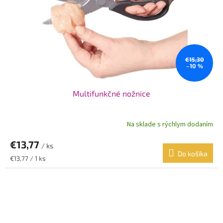
€15,30
–10 %
Multifunkčné nožnice
Na sklade s rýchlym dodaním
€13,77
/ ks
Do košíka
Jednotková
€13,77 / 1 ks
cena: