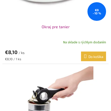
k
t
o
€9
–10 %
v
Okraj pre tanier
Na sklade s rýchlym dodaním
€8,10
/ ks
Do košíka
Jednotková
€8,10 / 1 ks
cena: