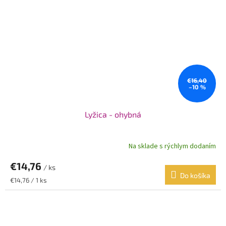
€16,40
–10 %
Lyžica - ohybná
Na sklade s rýchlym dodaním
€14,76
/ ks
Do košíka
Jednotková
€14,76 / 1 ks
cena: