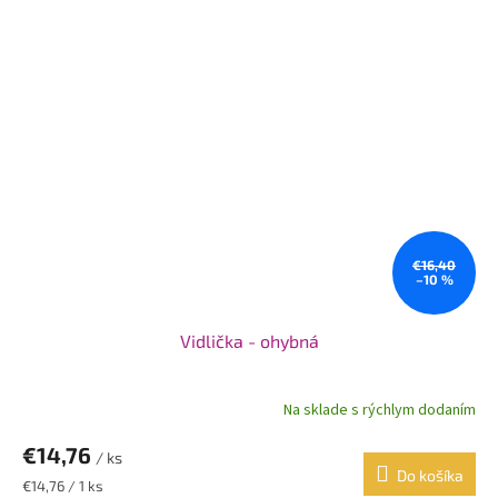
€16,40
–10 %
Vidlička - ohybná
Na sklade s rýchlym dodaním
€14,76
/ ks
Do košíka
Jednotková
€14,76 / 1 ks