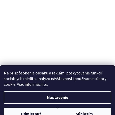
Na prispôsobenie obsahu a reklám, poskytovanie funkcií
sociálnych médií a analýzu návštevnosti používame súbory
cookie. Viac informácií
tu
.
Vytvoril Shoptet
Nastavenie
Copyright 2026
PreSeniora.sk
. Všetky práva vyhradené.
Upraviť
Odmietnuť
Súhlasím
nastavenie cookies