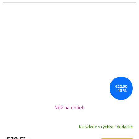
cena:
€22,90
–10 %
Nôž na chlieb
Na sklade s rýchlym dodaním