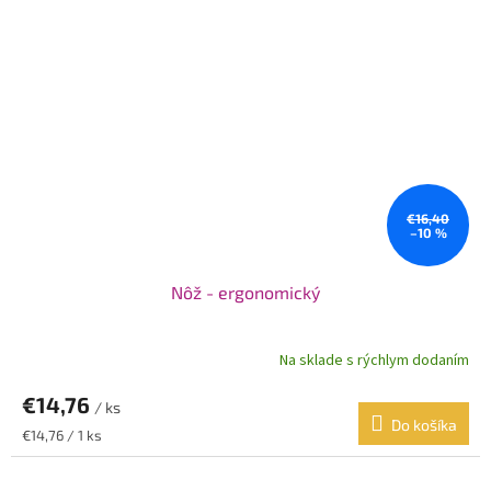
€16,40
–10 %
Nôž - ergonomický
Na sklade s rýchlym dodaním
€14,76
/ ks
Do košíka
Jednotková
€14,76 / 1 ks
cena: