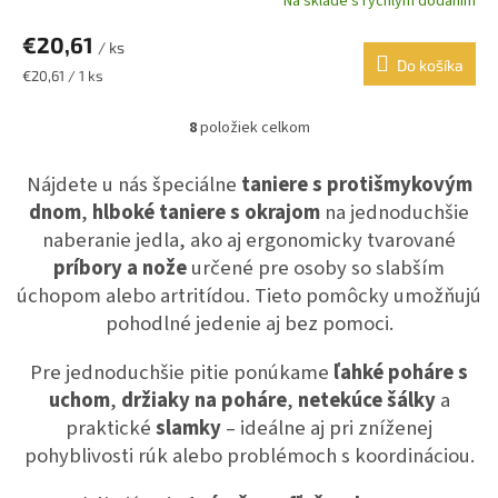
Na sklade s rýchlym dodaním
€20,61
/ ks
Do košíka
Jednotková
€20,61 / 1 ks
cena:
8
položiek celkom
O
v
l
Nájdete u nás špeciálne
taniere s protišmykovým
á
dnom
,
hlboké taniere s okrajom
na jednoduchšie
d
naberanie jedla, ako aj ergonomicky tvarované
a
c
príbory a nože
určené pre osoby so slabším
i
úchopom alebo artritídou. Tieto pomôcky umožňujú
e
pohodlné jedenie aj bez pomoci.
p
r
v
Pre jednoduchšie pitie ponúkame
ľahké poháre s
k
uchom
,
držiaky na poháre
,
netekúce šálky
a
y
praktické
slamky
– ideálne aj pri zníženej
v
pohyblivosti rúk alebo problémoch s koordináciou.
ý
p
i