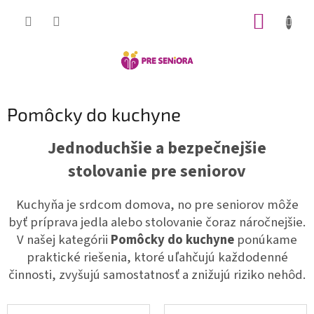
Prejsť
NÁKUP
na
obsah
KOŠÍK
Pomôcky do kuchyne
Jednoduchšie a bezpečnejšie
stolovanie pre seniorov
Kuchyňa je srdcom domova, no pre seniorov môže
byť príprava jedla alebo stolovanie čoraz náročnejšie.
V našej kategórii
Pomôcky do kuchyne
ponúkame
praktické riešenia, ktoré uľahčujú každodenné
činnosti, zvyšujú samostatnosť a znižujú riziko nehôd.