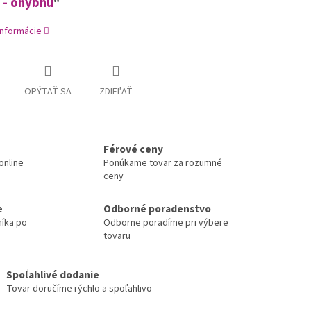
u - ohybnú
"
informácie
OPÝTAŤ SA
ZDIEĽAŤ
Férové ceny
online
Ponúkame tovar za rozumné
ceny
e
Odborné poradenstvo
níka po
Odborne poradíme pri výbere
tovaru
Spoľahlivé dodanie
Tovar doručíme rýchlo a spoľahlivo