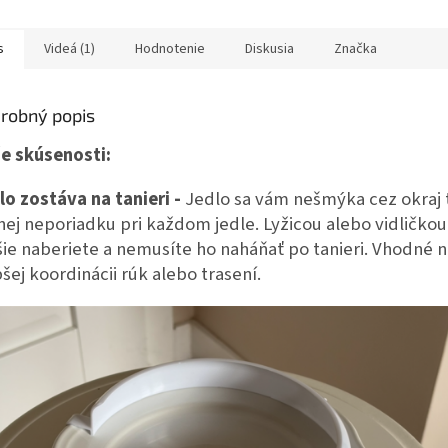
s
Videá (1)
Hodnotenie
Diskusia
Značka
robný popis
e skúsenosti:
lo zostáva na tanieri -
Jedlo sa vám nešmýka cez okraj 
ej neporiadku pri každom jedle. Lyžicou alebo vidličkou 
šie naberiete a nemusíte ho naháňať po tanieri. Vhodné n
bšej koordinácii rúk alebo trasení.