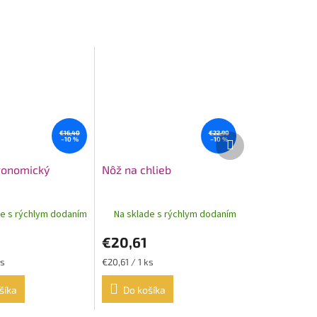
€16,40
€22,90
Ďalší
–10 %
–10 %
produkt
gonomický
Nôž na chlieb
de s rýchlym dodaním
Na sklade s rýchlym dodaním
€20,61
Jednotková
ks
€20,61 / 1 ks
cena:
šíka
Do košíka