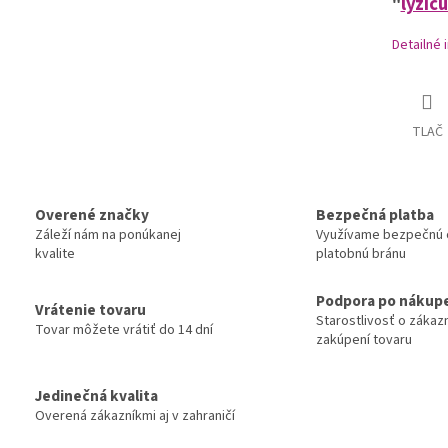
"
lyžic
Detailné 
TLAČ
Overené značky
Bezpečná platba
Záleží nám na ponúkanej
Využívame bezpečnú 
kvalite
platobnú bránu
Podpora po nákup
Vrátenie tovaru
Starostlivosť o zákaz
Tovar môžete vrátiť do 14 dní
zakúpení tovaru
Jedinečná kvalita
Overená zákazníkmi aj v zahraničí