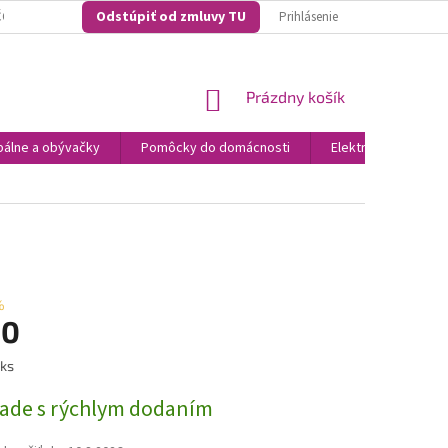
Odstúpiť od zmluvy TU
O NAKUPOVAŤ U NÁS? ...NAŠE KONKURENČNÉ VÝHODY
VŠEOBECNO OBCH
Prihlásenie
NÁKUPNÝ
Prázdny košík
KOŠÍK
álne a obývačky
Pomôcky do domácnosti
Elektronika
N
%
10
ová
 ks
lade s rýchlym dodaním