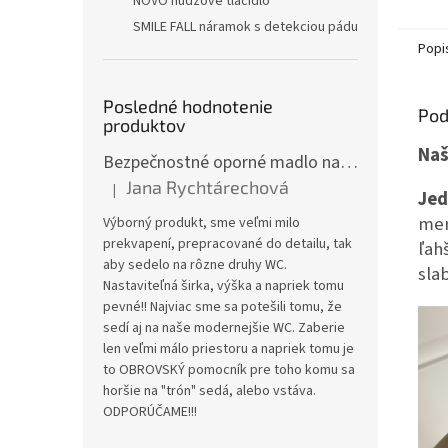
NOVO núdzové tlačidlo
SMILE FALL náramok s detekciou pádu
Popi
Posledné hodnotenie
Pod
produktov
Naš
Bezpečnostné oporné madlo na WC JMC-C 5300KD
Jana Rychtárechová
|
Hodnotenie produktu je 5 z 5 hviezdičiek.
Jed
men
Výborný produkt, sme veľmi milo
prekvapení, prepracované do detailu, tak
ľah
aby sedelo na rôzne druhy WC.
sla
Nastaviteľná širka, výška a napriek tomu
pevné!! Najviac sme sa potešili tomu, že
sedí aj na naše modernejšie WC. Zaberie
len veľmi málo priestoru a napriek tomu je
to OBROVSKÝ pomocník pre toho komu sa
horšie na "trón" sedá, alebo vstáva.
ODPORÚČAME!!!