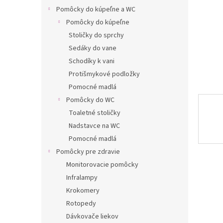
Pomôcky do kúpeľne a WC
Pomôcky do kúpeľne
Stoličky do sprchy
Sedáky do vane
Schodíky k vani
Protišmykové podložky
Pomocné madlá
Pomôcky do WC
Toaletné stoličky
Nadstavce na WC
Pomocné madlá
Pomôcky pre zdravie
Monitorovacie pomôcky
Infralampy
Krokomery
Rotopedy
Dávkovače liekov