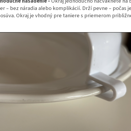
noduché nasadenie -
Okraj jednoducho nacvaknete na 
ier – bez náradia alebo komplikácií. Drží pevne – počas j
osúva. Okraj je vhodný pre taniere s priemerom približn