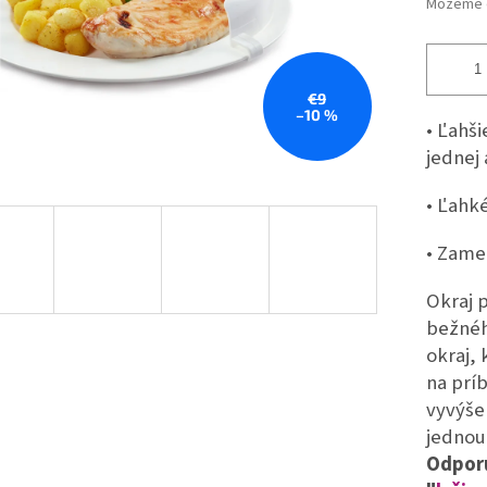
Môžeme d
€9
–10 %
• Ľahš
jednej
• Ľahk
• Zame
Okraj 
bežnéh
okraj, 
na príb
vyvýše
jednou
Odpor