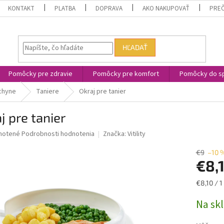
KONTAKT
PLATBA
DOPRAVA
AKO NAKUPOVAŤ
PREČ
HĽADAŤ
Pomôcky pre zdravie
Pomôcky pre komfort
Pomôcky do sp
chyne
Taniere
Okraj pre tanier
j pre tanier
né
notené
Podrobnosti hodnotenia
Značka:
Vitility
nie
u
€9
–10 
€8,
Jednotk
€8,10 / 1
cena:
iek.
Na sk