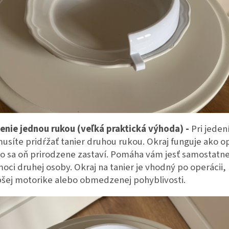
enie jednou rukou (veľká praktická výhoda) -
Pri jedení
usíte pridŕžať tanier druhou rukou. Okraj funguje ako o
lo sa oň prirodzene zastaví. Pomáha vám jesť samostatne
oci druhej osoby. Okraj na tanier je vhodný po operácii, 
bšej motorike alebo obmedzenej pohyblivosti.