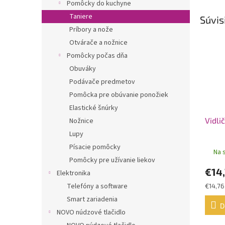
Pomôcky do kuchyne
Taniere
Súvis
Príbory a nože
Otvárače a nožnice
Pomôcky počas dňa
Obuváky
Podávače predmetov
Pomôcka pre obúvanie ponožiek
Elastické šnúrky
Vidli
Nožnice
Lupy
Písacie pomôcky
Na 
Pomôcky pre užívanie liekov
€14
Elektronika
Telefóny a software
Jednot
€14,76 
cena:
Smart zariadenia
D
NOVO núdzové tlačidlo