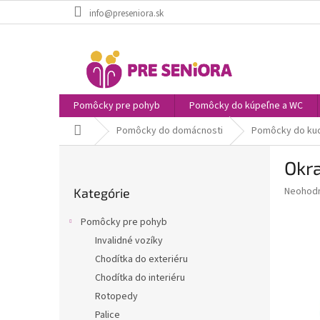
Prejsť
info@preseniora.sk
na
obsah
Pomôcky pre pohyb
Pomôcky do kúpeľne a WC
Domov
Pomôcky do domácnosti
Pomôcky do ku
B
Okra
o
Preskočiť
č
Priemer
Neohod
Kategórie
kategórie
n
hodnote
ý
produkt
Pomôcky pre pohyb
p
je
Invalidné vozíky
0,0
a
z
Chodítka do exteriéru
n
5
e
Chodítka do interiéru
hviezdič
l
Rotopedy
Palice