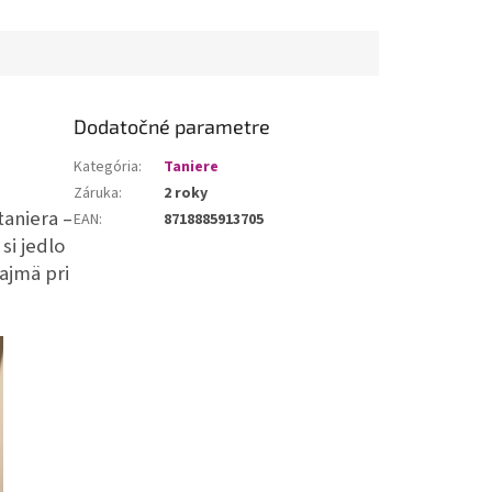
Dodatočné parametre
Kategória
:
Taniere
Záruka
:
2 roky
taniera –
EAN
:
8718885913705
si jedlo
ajmä pri