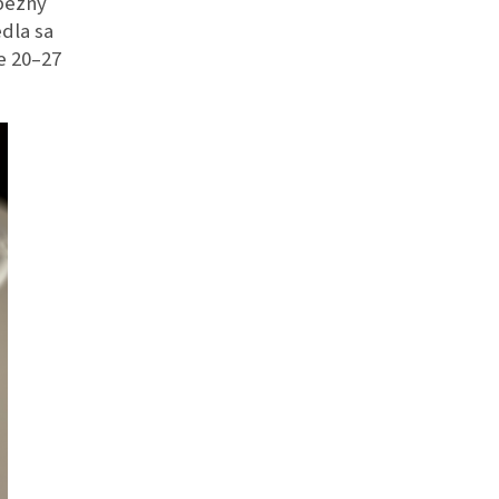
bežný
edla sa
e 20–27