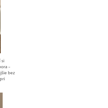
 si
pora –
jšie bez
pri