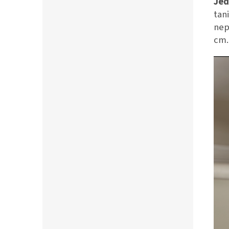
Jed
tan
nep
cm.