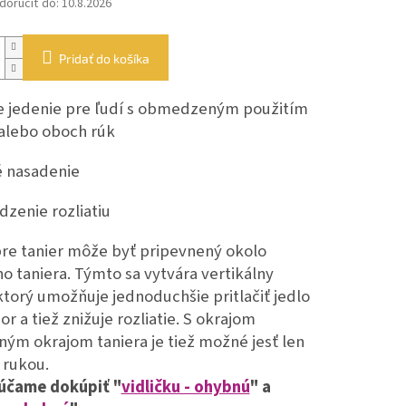
oručiť do:
10.8.2026
Pridať do košíka
ie jedenie pre ľudí s obmedzeným použitím
 alebo oboch rúk
é nasadenie
dzenie rozliatiu
pre tanier môže byť pripevnený okolo
o taniera. Týmto sa vytvára vertikálny
ktorý umožňuje jednoduchšie pritlačiť jedlo
or a tiež znižuje rozliatie. S okrajom
ným okrajom taniera je tiež možné jesť len
 rukou.
účame dokúpiť "
vidličku - ohybnú
" a