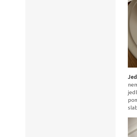
Jed
nem
jed
pom
sla