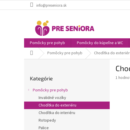
Prejsť
info@preseniora.sk
na
obsah
Pomôcky pre pohyb
Pomôcky do kúpeľne a WC
Domov
Pomôcky pre pohyb
Chodítka do exteriér
B
Cho
o
Preskočiť
č
Priemer
1 hodno
Kategórie
kategórie
n
hodnote
ý
produkt
Pomôcky pre pohyb
p
je
Invalidné vozíky
5,0
a
z
Chodítka do exteriéru
n
5
e
Chodítka do interiéru
hviezdič
l
Rotopedy
Palice