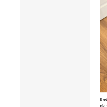
Koš
nie