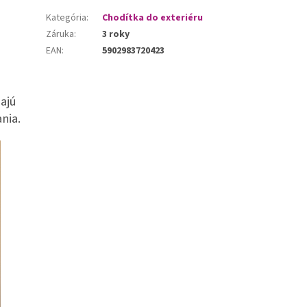
Kategória
:
Chodítka do exteriéru
Záruka
:
3 roky
EAN
:
5902983720423
ajú
nia.