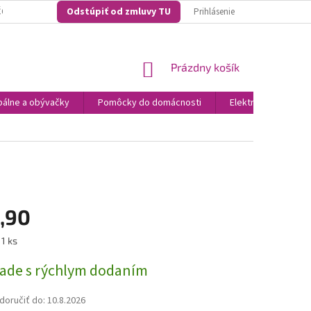
Odstúpiť od zmluvy TU
O NAKUPOVAŤ U NÁS? ...NAŠE KONKURENČNÉ VÝHODY
VŠEOBECNO OBCH
Prihlásenie
NÁKUPNÝ
Prázdny košík
KOŠÍK
álne a obývačky
Pomôcky do domácnosti
Elektronika
N
,90
ová
1 ks
lade s rýchlym dodaním
oručiť do:
10.8.2026