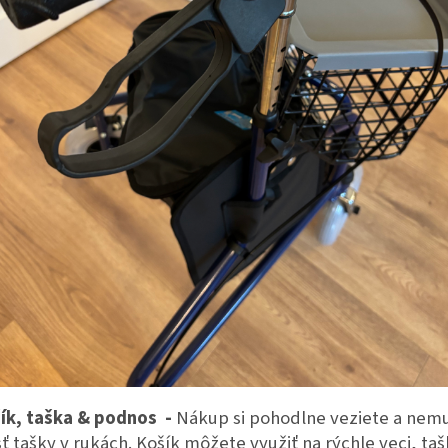
ík, taška & podnos -
Nákup si pohodlne veziete a nemu
sť tašky v rukách. Košík môžete využiť na rýchle veci, ta