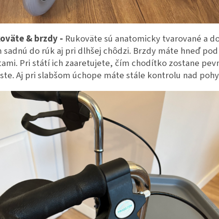
oväte & brzdy -
Rukoväte sú anatomicky tvarované a d
 sadnú do rúk aj pri dlhšej chôdzi. Brzdy máte hneď pod
tami. Pri státí ich zaaretujete, čím chodítko zostane pev
ste. Aj pri slabšom úchope máte stále kontrolu nad poh