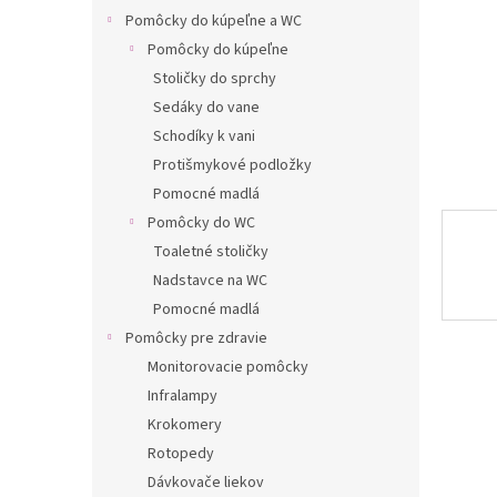
Pomôcky do kúpeľne a WC
Pomôcky do kúpeľne
Stoličky do sprchy
Sedáky do vane
Schodíky k vani
Protišmykové podložky
Pomocné madlá
Pomôcky do WC
Toaletné stoličky
Nadstavce na WC
Pomocné madlá
Pomôcky pre zdravie
Monitorovacie pomôcky
Infralampy
Krokomery
Rotopedy
Dávkovače liekov