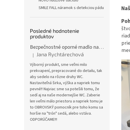
NOVO núdzové tlačidlo
Naš
SMILE FALL náramok s detekciou pádu
Poh
štv
Posledné hodnotenie
ria
produktov
pri
Bezpečnostné oporné madlo na WC JMC-C 5300KD
men
Jana Rychtárechová
|
Hodnotenie produktu je 5 z 5 hviezdičiek.
Výborný produkt, sme veľmi milo
prekvapení, prepracované do detailu, tak
aby sedelo na rôzne druhy WC.
Nastaviteľná širka, výška a napriek tomu
pevné!! Najviac sme sa potešili tomu, že
sedí aj na naše modernejšie WC. Zaberie
len veľmi málo priestoru a napriek tomu je
to OBROVSKÝ pomocník pre toho komu sa
horšie na "trón" sedá, alebo vstáva.
ODPORÚČAME!!!