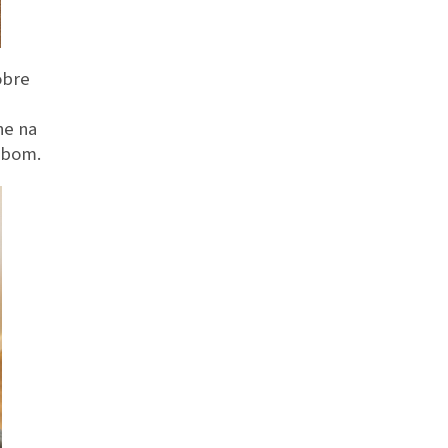
obre
ne na
ybom.