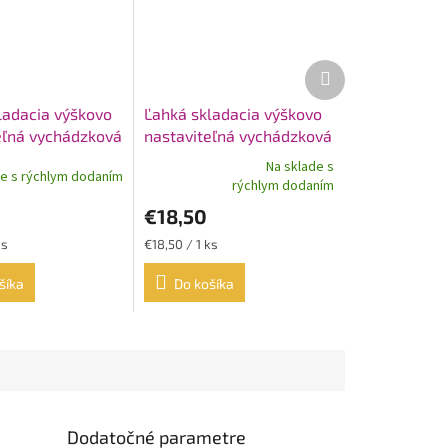
Ďalší
produkt
ladacia výškovo
Ľahká skladacia výškovo
eľná vychádzková
nastaviteľná vychádzková
rimeTim zelená
palica PrimeTim modrá
Na sklade s
de s rýchlym dodaním
Priemerné
rýchlym dodaním
hodnotenie
€18,50
produktu
je
Jednotková
ks
€18,50 / 1 ks
5,0
cena:
z
šíka
Do košíka
5
hviezdičiek.
Dodatočné parametre