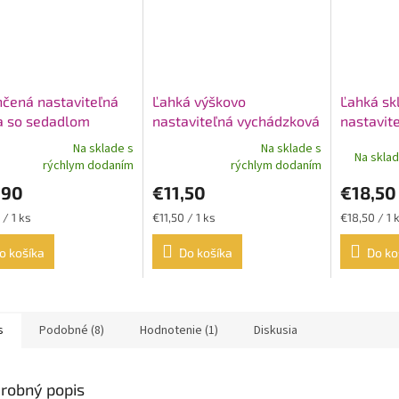
čená nastaviteľná
Ľahká výškovo
Ľahká sk
a so sedadlom
nastaviteľná vychádzková
nastavit
Tim
palica
palica P
Na sklade s
Na sklade s
Na skla
erné
Priemerné
rýchlym dodaním
rýchlym dodaním
tenie
hodnotenie
,90
€11,50
€18,50
ktu
produktu
je
ková
Jednotková
Jednotková
 / 1 ks
€11,50 / 1 ks
€18,50 / 1 
4,5
cena:
cena:
z
o košíka
Do košíka
Do ko
5
ičiek.
hviezdičiek.
s
Podobné (8)
Hodnotenie (1)
Diskusia
robný popis