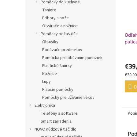
Pomôcky do kuchyne
Taniere
Príbory a nože
Otvárače a nožnice
Pomôcky počas dňa
Odľah
palic
Obuváky
Seat
Podávače predmetov
Priem
Pomôcka pre obúvanie ponožiek
hodno
€39
Elastické šnúrky
produ
je
Nožnice
Jednot
€39,90
5,0
cena:
Lupy
z
D
Písacie pomôcky
5
hviezd
Pomôcky pre užívanie liekov
Elektronika
Telefóny a software
Popi
Smart zariadenia
NOVO núdzové tlačidlo
Pod