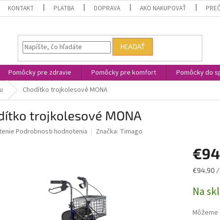
KONTAKT
PLATBA
DOPRAVA
AKO NAKUPOVAŤ
PREČ
HĽADAŤ
Pomôcky pre zdravie
Pomôcky pre komfort
Pomôcky do sp
u
Chodítko trojkolesové MONA
dítko trojkolesové MONA
né
tenie
Podrobnosti hodnotenia
Značka:
Timago
nie
€94
u
Jednotk
€94,90 / 
cena:
Na sk
iek.
Môžeme d