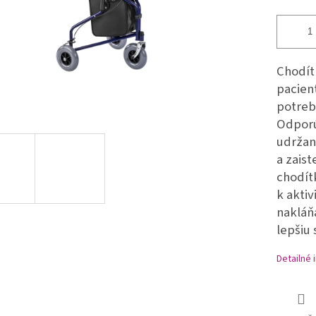
Chodít
pacien
potreb
Odporú
udržan
a zais
chodít
k akti
nakláň
lepšiu 
Detailné 