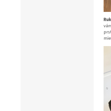
Ruk
vám
prs
mie