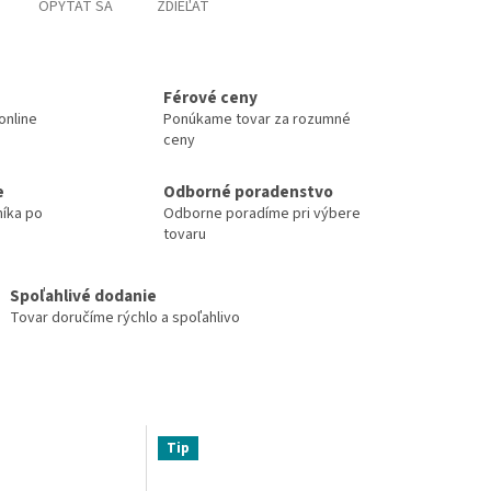
OPÝTAŤ SA
ZDIEĽAŤ
Férové ceny
online
Ponúkame tovar za rozumné
ceny
e
Odborné poradenstvo
níka po
Odborne poradíme pri výbere
tovaru
Spoľahlivé dodanie
Tovar doručíme rýchlo a spoľahlivo
Tip