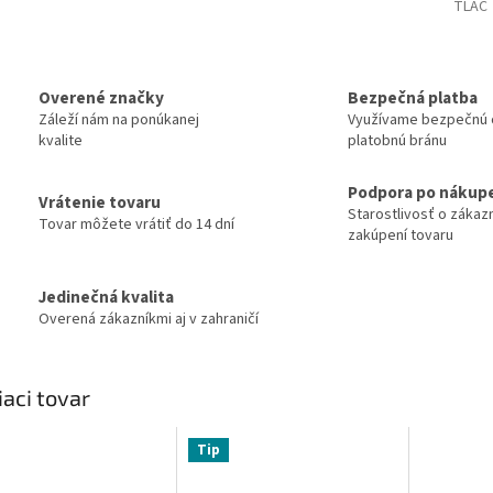
TLAČ
Overené značky
Bezpečná platba
Záleží nám na ponúkanej
Využívame bezpečnú 
kvalite
platobnú bránu
Podpora po nákup
Vrátenie tovaru
Starostlivosť o zákaz
Tovar môžete vrátiť do 14 dní
zakúpení tovaru
Jedinečná kvalita
Overená zákazníkmi aj v zahraničí
iaci tovar
Tip