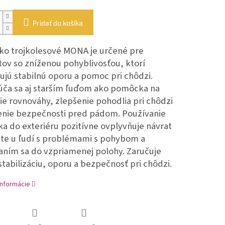
Pridať do košíka
ko trojkolesové MONA je určené pre
tov so zníženou pohyblivosťou, ktorí
ujú stabilnú oporu a pomoc pri chôdzi.
ča sa aj starším ľuďom ako pomôcka na
ie rovnováhy, zlepšenie pohodlia pri chôdzi
tenie bezpečnosti pred pádom. Používanie
ka do exteriéru pozitívne ovplyvňuje návrat
vite u ľudí s problémami s pohybom a
aním sa do vzpriamenej polohy. Zaručuje
stabilizáciu, oporu a bezpečnosť pri chôdzi.
informácie