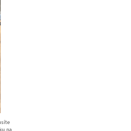
síte
šku na