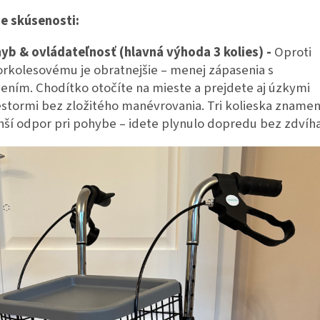
e skúsenosti:
yb & ovládateľnosť (hlavná výhoda 3 kolies) -
Oproti
orkolesovému je obratnejšie – menej zápasenia s
dením. Chodítko otočíte na mieste a prejdete aj úzkymi
estormi bez zložitého manévrovania. Tri kolieska znamen
ší odpor pri pohybe – idete plynulo dopredu bez zdvíha