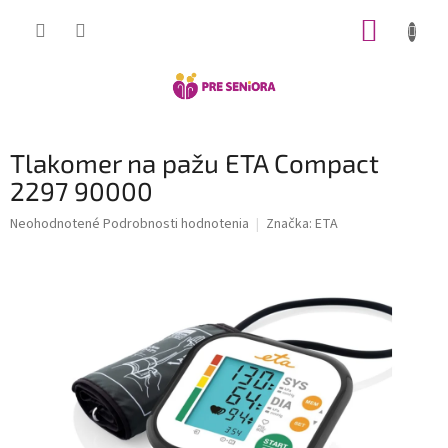
Prejsť
NÁKUP
na
obsah
KOŠÍK
Tlakomer na pažu ETA Compact
2297 90000
Priemerné
Neohodnotené
Podrobnosti hodnotenia
Značka:
ETA
hodnotenie
produktu
je
0,0
z
5
hviezdičiek.