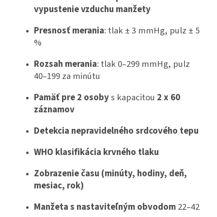
vypustenie vzduchu manžety
Presnosť merania
: tlak ± 3 mmHg, pulz ± 5
%
Rozsah merania
: tlak 0–299 mmHg, pulz
40–199 za minútu
Pamäť pre 2 osoby
s kapacitou
2 x 60
záznamov
Detekcia nepravidelného srdcového tepu
WHO klasifikácia krvného tlaku
Zobrazenie času (minúty, hodiny, deň,
mesiac, rok)
Manžeta s nastaviteľným obvodom
22–42