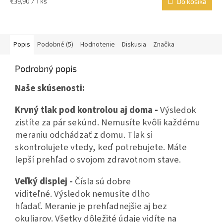
Jednotková
€39,90 / 1 ks
Do košíka
cena:
Popis
Podobné (5)
Hodnotenie
Diskusia
Značka
Podrobný popis
Naše skúsenosti:
Krvný tlak pod kontrolou aj doma -
Výsledok
zistíte za pár sekúnd. Nemusíte kvôli každému
meraniu odchádzať z domu. Tlak si
skontrolujete vtedy, keď potrebujete. Máte
lepší prehľad o svojom zdravotnom stave.
Veľký displej -
Čísla sú dobre
viditeľné. Výsledok nemusíte dlho
hľadať. Meranie je prehľadnejšie aj bez
okuliarov. Všetky dôležité údaje vidíte na