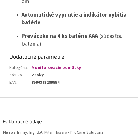
cm
Automatické vypnutie a indikátor vybitia
batérie
Prevádzka na 4 ks batérie AAA
(súčasťou
balenia)
Dodatočné parametre
Kategória
:
Monitorovacie pomôcky
Záruka
:
2 roky
EAN
:
8590393289554
Z
á
p
ä
Fakturačné údaje
t
Názov firmy:
Ing. B.A. Milan Hasara - ProCare Solutions
i