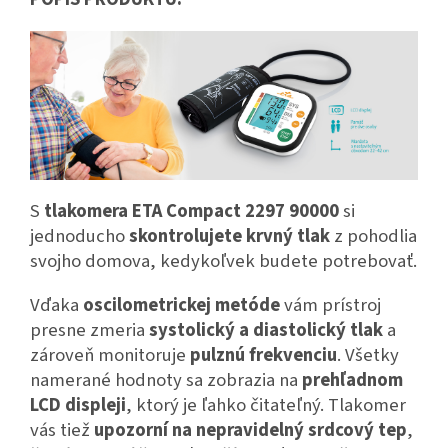
S
tlakomera ETA Compact 2297 90000
si
jednoducho
skontrolujete krvný tlak
z pohodlia
svojho domova, kedykoľvek budete potrebovať.
Vďaka
oscilometrickej metóde
vám prístroj
presne zmeria
systolický a diastolický tlak
a
zároveň monitoruje
pulznú frekvenciu
. Všetky
namerané hodnoty sa zobrazia na
prehľadnom
LCD displeji
, ktorý je ľahko čitateľný. Tlakomer
vás tiež
upozorní na nepravidelný srdcový tep
,