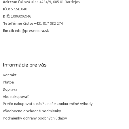
Adresa:
Ľaliová ulica 4234/9, 085 01 Bardejov
e
IČO:
57241040
DIČ:
1086096946
Telefónne číslo:
+421 917 082 274
Email:
info@preseniora.sk
Informácie pre vás
Kontakt
Platba
Doprava
Ako nakupovať
Prečo nakupovať u nás? ...naše konkurenčné výhody
Všeobecno obchodné podmienky
Podmienky ochrany osobných údajov