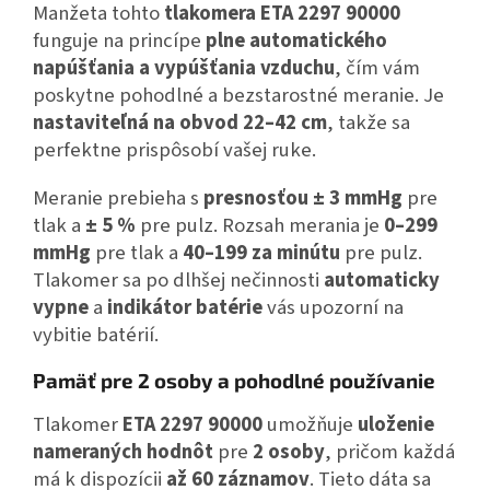
Manžeta tohto
tlakomera ETA 2297 90000
funguje na princípe
plne automatického
napúšťania a vypúšťania vzduchu
, čím vám
poskytne pohodlné a bezstarostné meranie. Je
nastaviteľná na obvod 22–42 cm
, takže sa
perfektne prispôsobí vašej ruke.
Meranie prebieha s
presnosťou ± 3 mmHg
pre
tlak a
± 5 %
pre pulz. Rozsah merania je
0–299
mmHg
pre tlak a
40–199 za minútu
pre pulz.
Tlakomer sa po dlhšej nečinnosti
automaticky
vypne
a
indikátor batérie
vás upozorní na
vybitie batérií.
Pamäť pre 2 osoby a pohodlné používanie
Tlakomer
ETA 2297 90000
umožňuje
uloženie
nameraných hodnôt
pre
2 osoby
, pričom každá
má k dispozícii
až 60 záznamov
. Tieto dáta sa