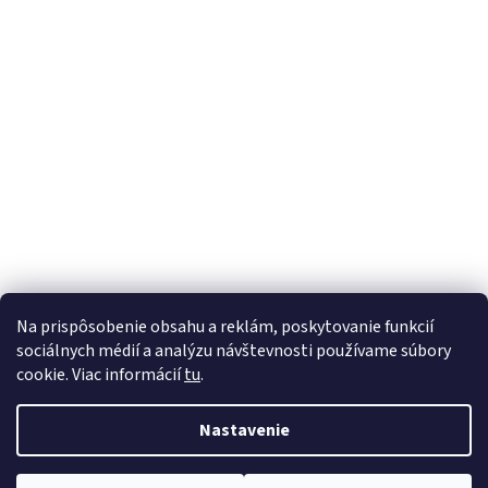
Na prispôsobenie obsahu a reklám, poskytovanie funkcií
sociálnych médií a analýzu návštevnosti používame súbory
cookie. Viac informácií
tu
.
Vytvoril Shoptet
Nastavenie
Copyright 2026
PreSeniora.sk
. Všetky práva vyhradené.
Upraviť