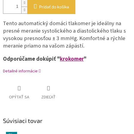
Pridať do košíka
Tento automatický domáci tlakomer je ideálny na
presné meranie systolického a diastolického tlaku s
vysokou presnosťou ± 3 mmHg. Komfortné a rýchle
meranie priamo na vašom zápästí.
Odporúčame dokúpiť "
krokomer
"
Detailné informácie
OPÝTAŤ SA
ZDIEĽAŤ
Súvisiaci tovar