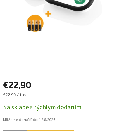
€22,90
Jednotková
€22,90 / 1 ks
cena:
Na sklade s rýchlym dodaním
Môžeme doručiť do:
12.8.2026