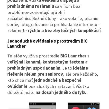
používaní
.
Vďaka
veľkému displeju
a
prehľadnému rozhraniu
sa v ňom bez
problémov zorientujú aj úplní
začiatočníci.
Bežné úlohy – ako volanie, písanie
správ, fotografovanie či prehliadanie internetu –
zvládnete
rýchlo a bez zbytočných komplikácií
.
Jednoduché ovládanie s prostredím BIG
Launcher
Telefón využíva prostredie
BIG Launcher
s
veľkými ikonami, kontrastným textom
a
prehľadným usporiadaním
.
Je to
ideálne
riešenie nielen pre seniorov
, ale pre každého,
kto chce mať
jednoduché a bezpečné
ovládanie
bez zložitých nastavení.
Všetko
dôležité máte
na dosah jedného dotyku
.