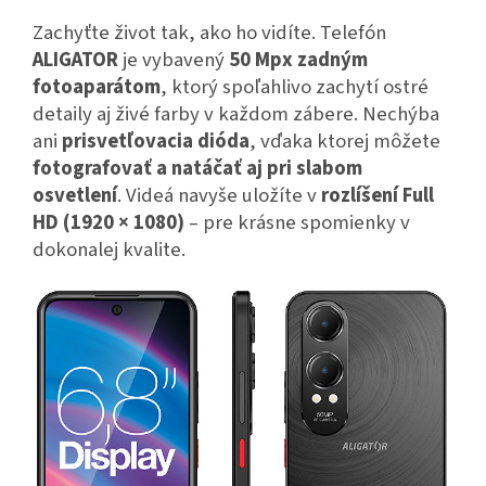
Zachyťte život tak, ako ho vidíte.
Telefón
ALIGATOR
je vybavený
50 Mpx zadným
fotoaparátom
, ktorý spoľahlivo zachytí ostré
detaily aj živé farby v každom zábere.
Nechýba
ani
prisvetľovacia dióda
, vďaka ktorej môžete
fotografovať a natáčať aj pri slabom
osvetlení
.
Videá navyše uložíte v
rozlíšení Full
HD (1920 × 1080)
– pre krásne spomienky v
dokonalej kvalite.