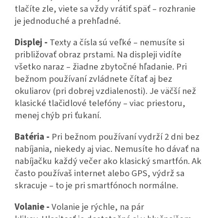
tlačíte zle, viete sa vždy vrátiť späť – rozhranie
je jednoduché a prehľadné.
Displej -
Texty a čísla sú veľké – nemusíte si
približovať obraz prstami. Na displeji vidíte
všetko naraz – žiadne zbytočné hľadanie. Pri
bežnom používaní zvládnete čítať aj bez
okuliarov (pri dobrej vzdialenosti). Je väčší než
klasické tlačidlové telefóny – viac priestoru,
menej chýb pri ťukaní.
Batéria -
Pri bežnom používaní vydrží 2 dni bez
nabíjania, niekedy aj viac. Nemusíte ho dávať na
nabíjačku každý večer ako klasický smartfón. Ak
často používaš internet alebo GPS, výdrž sa
skracuje – to je pri smartfónoch normálne.
Volanie -
Volanie je rýchle, na pár