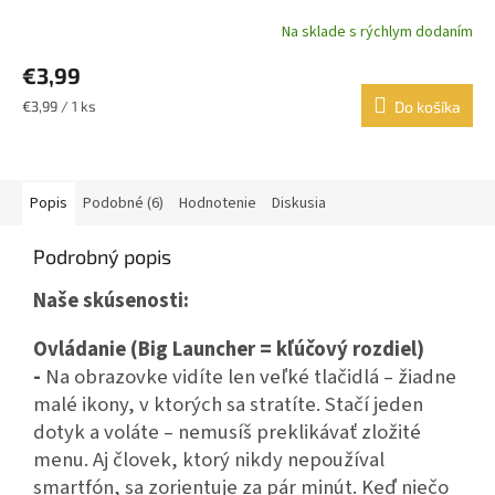
Na sklade s rýchlym dodaním
€3,99
Jednotková
€3,99 / 1 ks
Do košíka
cena:
Popis
Podobné (6)
Hodnotenie
Diskusia
Podrobný popis
Naše skúsenosti:
Ovládanie (Big Launcher = kľúčový rozdiel)
-
Na obrazovke vidíte len veľké tlačidlá – žiadne
malé ikony, v ktorých sa stratíte. Stačí jeden
dotyk a voláte – nemusíš preklikávať zložité
menu. Aj človek, ktorý nikdy nepoužíval
smartfón, sa zorientuje za pár minút. Keď niečo