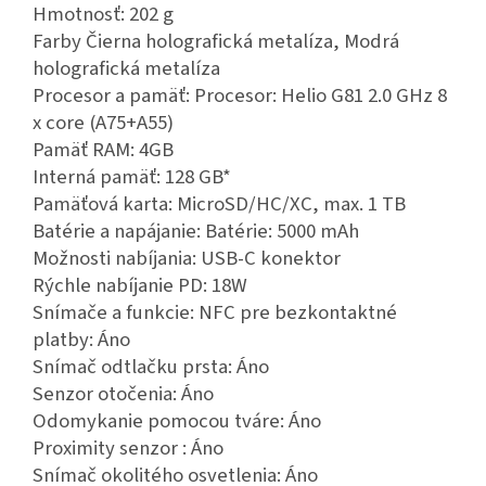
Hmotnosť: 202 g
Farby Čierna holografická metalíza, Modrá
holografická metalíza
Procesor a pamäť: Procesor: Helio G81 2.0 GHz 8
x core (A75+A55)
Pamäť RAM: 4GB
Interná pamäť: 128 GB*
Pamäťová karta: MicroSD/HC/XC, max. 1 TB
Batérie a napájanie: Batérie: 5000 mAh
Možnosti nabíjania: USB-C konektor
Rýchle nabíjanie PD: 18W
Snímače a funkcie: NFC pre bezkontaktné
platby: Áno
Snímač odtlačku prsta: Áno
Senzor otočenia: Áno
Odomykanie pomocou tváre: Áno
Proximity senzor : Áno
Snímač okolitého osvetlenia: Áno