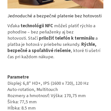
Jednoduché a bezpečné platenie bez hotovosti
Vďaka
technológii NFC
môžeš platiť rýchlo a
pohodlne – bez peňaženky aj bez
hotovosti.
Stačí
priložiť telefón k terminálu
a
platba je hotová v priebehu sekundy.
Rýchle,
bezpečné a spoľahlivé riešenie
, ktoré ti ušetrí
čas pri každom nákupe.
Parametre
Displej: 6,8" HD+, IPS (1600 x 720), 120 Hz
Auto-rotation, Multitouch
Rozmery a hmotnosť: Výška: 170,75 mm
Šírka: 77,5 mm
Hĺbka: 8.5 mm