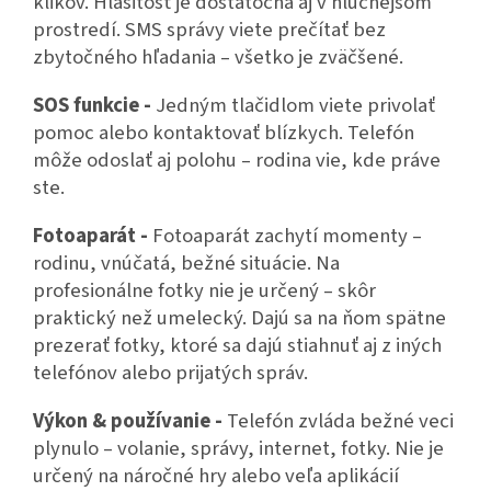
klikov. Hlasitosť je dostatočná aj v hlučnejšom
prostredí. SMS správy viete prečítať bez
zbytočného hľadania – všetko je zväčšené.
SOS funkcie -
Jedným tlačidlom viete privolať
pomoc alebo kontaktovať blízkych. Telefón
môže odoslať aj polohu – rodina vie, kde práve
ste.
Fotoaparát -
Fotoaparát zachytí momenty –
rodinu, vnúčatá, bežné situácie. Na
profesionálne fotky nie je určený – skôr
praktický než umelecký. Dajú sa na ňom spätne
prezerať fotky, ktoré sa dajú stiahnuť aj z iných
telefónov alebo prijatých správ.
Výkon & používanie -
Telefón zvláda bežné veci
plynulo – volanie, správy, internet, fotky. Nie je
určený na náročné hry alebo veľa aplikácií