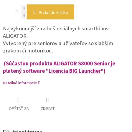
Pridať do košíka
Najvýkonnejší z radu špeciálnych smartfónov
ALIGATOR.
Vytvorený pre seniorov a užívateľov so slabším
zrakom či motorikou.
(Súčasťou produktu ALIGATOR S8000 Senior je
platený software "
Licencia BIG Launcher
")
Detailné informácie
OPÝTAŤ SA
ZDIEĽAŤ
Súvisiaci tovar