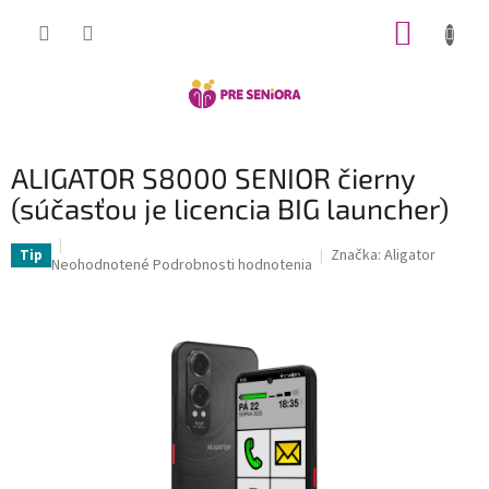
Prejsť
NÁKUP
na
obsah
KOŠÍK
ALIGATOR S8000 SENIOR čierny
(súčasťou je licencia BIG launcher)
Značka:
Aligator
Tip
Priemerné
Neohodnotené
Podrobnosti hodnotenia
hodnotenie
produktu
je
0,0
z
5
hviezdičiek.