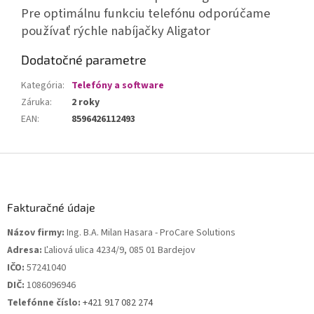
Pre optimálnu funkciu telefónu odporúčame
používať rýchle nabíjačky Aligator
Dodatočné parametre
Kategória
:
Telefóny a software
Záruka
:
2 roky
EAN
:
8596426112493
Z
á
p
ä
Fakturačné údaje
t
Názov firmy:
Ing. B.A. Milan Hasara - ProCare Solutions
i
Adresa:
Ľaliová ulica 4234/9, 085 01 Bardejov
e
IČO:
57241040
DIČ:
1086096946
Telefónne číslo:
+421 917 082 274