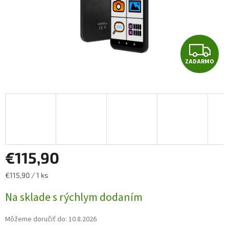
Z
ZADARMO
A
D
A
R
M
€115,90
O
Jednotková
€115,90 / 1 ks
cena:
Na sklade s rýchlym dodaním
Môžeme doručiť do:
10.8.2026