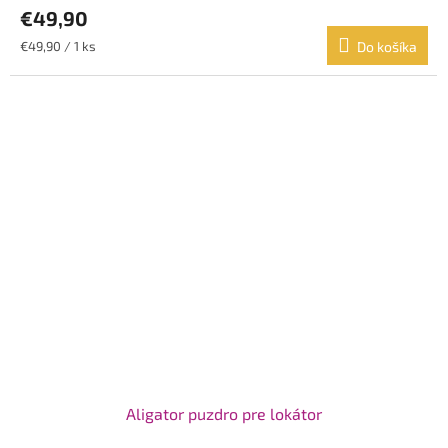
€49,90
Jednotková
€49,90 / 1 ks
Do košíka
cena:
Aligator puzdro pre lokátor