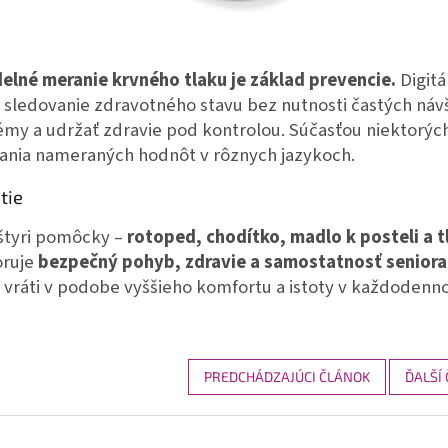
delné meranie krvného tlaku je základ prevencie.
Digit
 sledovanie zdravotného stavu bez nutnosti častých náv
my a udržať zdravie pod kontrolou. Súčasťou niektorých
tania nameraných hodnôt v rôznych jazykoch.
tie
 štyri pomôcky –
rotoped, chodítko, madlo k posteli a 
ruje
bezpečný pohyb, zdravie a samostatnosť seniora
 vráti v podobe vyššieho komfortu a istoty v každodenn
PREDCHÁDZAJÚCI ČLÁNOK
ĎALŠÍ