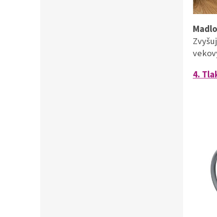
Madlo
Zvyšuj
vekový
4. Tl