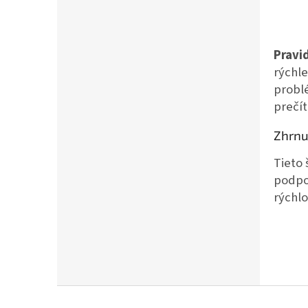
Pravi
rýchle
problé
prečí
Zhrnu
Tieto
podpo
rýchlo
Z
á