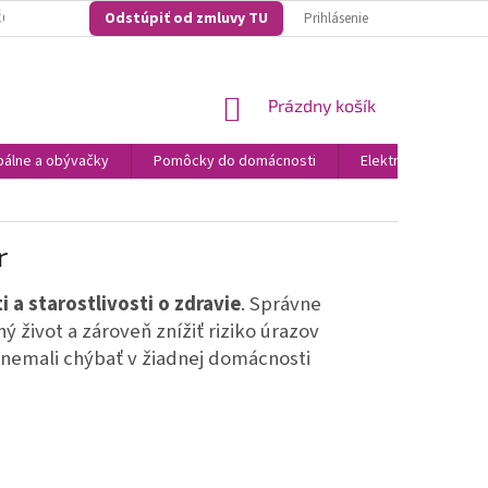
Odstúpiť od zmluvy TU
O NAKUPOVAŤ U NÁS? ...NAŠE KONKURENČNÉ VÝHODY
VŠEOBECNO OBCH
Prihlásenie
NÁKUPNÝ
Prázdny košík
KOŠÍK
álne a obývačky
Pomôcky do domácnosti
Elektronika
N
r
 a starostlivosti o zdravie
. Správne
život a zároveň znížiť riziko úrazov
y nemali chýbať v žiadnej domácnosti