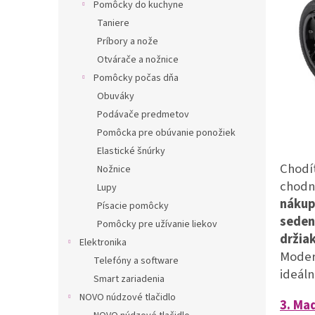
Pomôcky do kuchyne
Taniere
Príbory a nože
Otvárače a nožnice
Pomôcky počas dňa
Obuváky
Podávače predmetov
Pomôcka pre obúvanie ponožiek
Elastické šnúrky
Chodí
Nožnice
chodn
Lupy
náku
Písacie pomôcky
seden
Pomôcky pre užívanie liekov
držia
Elektronika
Moder
Telefóny a software
ideál
Smart zariadenia
NOVO núdzové tlačidlo
3. Mad