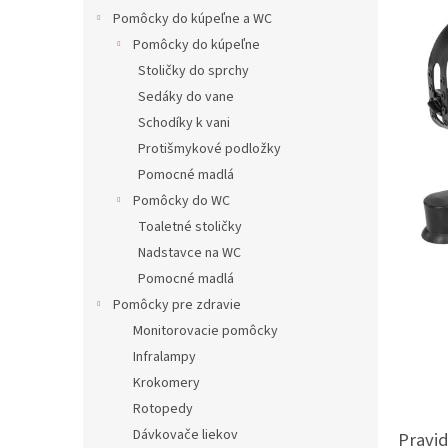
Pomôcky do kúpeľne a WC
Pomôcky do kúpeľne
Stoličky do sprchy
Sedáky do vane
Schodíky k vani
Protišmykové podložky
Pomocné madlá
Pomôcky do WC
Toaletné stoličky
Nadstavce na WC
Pomocné madlá
Pomôcky pre zdravie
Monitorovacie pomôcky
Infralampy
Krokomery
Rotopedy
Dávkovače liekov
Pravid