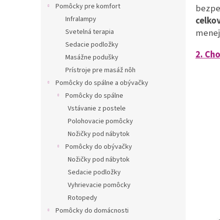
Pomôcky pre komfort
bezpe
celko
Infralampy
menej
Svetelná terapia
Sedacie podložky
2. Ch
Masážne podušky
Prístroje pre masáž nôh
Pomôcky do spálne a obývačky
Pomôcky do spálne
Vstávanie z postele
Polohovacie pomôcky
Nožičky pod nábytok
Pomôcky do obývačky
Nožičky pod nábytok
Sedacie podložky
Vyhrievacie pomôcky
Rotopedy
Pomôcky do domácnosti