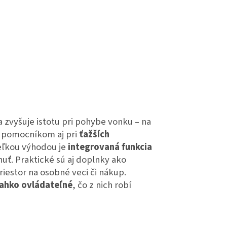
a zvyšuje istotu pri pohybe vonku – na
m pomocníkom aj pri
ťažších
eľkou výhodou je
integrovaná funkcia
uť. Praktické sú aj doplnky ako
riestor na osobné veci či nákup.
ľahko ovládateľné
, čo z nich robí