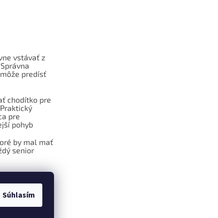
vne vstávať z
 Správna
 môže predísť
ať chodítko pre
Praktický
ca pre
jší pohyb
toré by mal mať
dý senior
Súhlasím