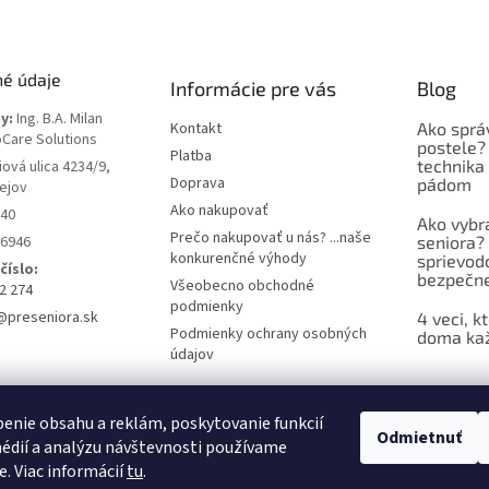
né údaje
Informácie pre vás
Blog
y:
Ing. B.A. Milan
Kontakt
Ako sprá
oCare Solutions
postele?
Platba
technika
iová ulica 4234/9,
Doprava
pádom
ejov
Ako nakupovať
40
Ako vybr
Prečo nakupovať u nás? ...naše
6946
seniora? 
konkurenčné výhody
sprievod
číslo:
bezpečne
Všeobecno obchodné
2 274
podmienky
@preseniora.sk
4 veci, k
Podmienky ochrany osobných
doma kaž
údajov
enie obsahu a reklám, poskytovanie funkcií
Odmietnuť
édií a analýzu návštevnosti používame
e. Viac informácií
tu
.