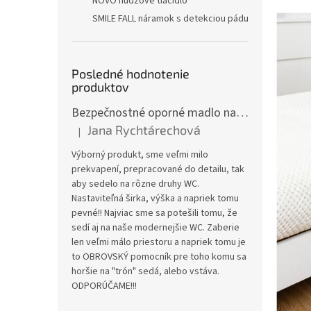
NOVO núdzové tlačidlo
SMILE FALL náramok s detekciou pádu
Posledné hodnotenie
produktov
Bezpečnostné oporné madlo na WC JMC-C 5300KD
Jana Rychtárechová
|
Hodnotenie produktu je 5 z 5 hviezdičiek.
Výborný produkt, sme veľmi milo
prekvapení, prepracované do detailu, tak
aby sedelo na rôzne druhy WC.
Nastaviteľná širka, výška a napriek tomu
pevné!! Najviac sme sa potešili tomu, že
sedí aj na naše modernejšie WC. Zaberie
len veľmi málo priestoru a napriek tomu je
to OBROVSKÝ pomocník pre toho komu sa
horšie na "trón" sedá, alebo vstáva.
ODPORÚČAME!!!