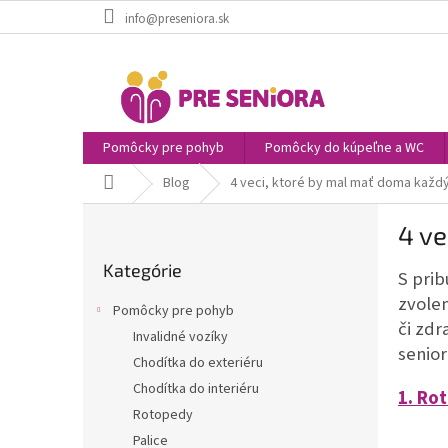
Prejsť
info@preseniora.sk
na
obsah
Pomôcky pre pohyb
Pomôcky do kúpeľne a WC
Domov
Blog
4 veci, ktoré by mal mať doma každý
B
4 ve
o
Preskočiť
č
Kategórie
kategórie
S pri
n
ý
zvolen
Pomôcky pre pohyb
p
či zdr
Invalidné vozíky
a
senior
Chodítka do exteriéru
n
e
Chodítka do interiéru
1. Ro
l
Rotopedy
Palice