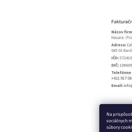
p
ä
t
Fakturač
i
e
Názov firm
Hasara - Pr
Adresa:
Ľal
085 01 Bard
IČO:
572410
DIČ:
108609
Telefónne 
+421 917 08
Email:
info
Na prispôsob
sociálnych m
súbory cooki