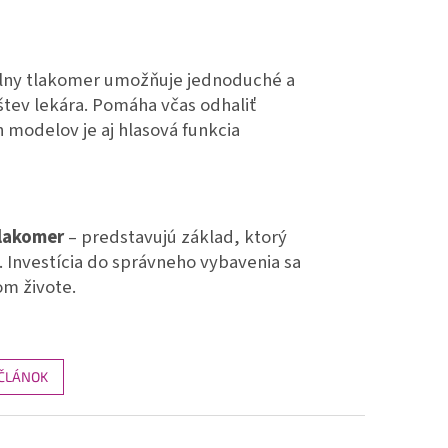
álny tlakomer umožňuje jednoduché a
štev lekára. Pomáha včas odhaliť
 modelov je aj hlasová funkcia
tlakomer
– predstavujú základ, ktorý
. Investícia do správneho vybavenia sa
om živote.
 ČLÁNOK