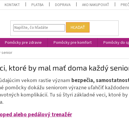
KONTAKT
PLATBA
DOPRAVA
AKO NAKUPOVAŤ
PREČ
HĽADAŤ
Pomôcky pre zdravie
Pomôcky pre komfort
Pomôcky do sp
 senior
ci, ktoré by mal mať doma každý senio
búdajúcim vekom rastie význam
bezpečia, samostatnosti
é pomôcky dokážu seniorom výrazne uľahčiť každodenný 
avotných komplikácií. Tu sú štyri základné veci, ktoré b
a.
toped alebo pedálový trenažér