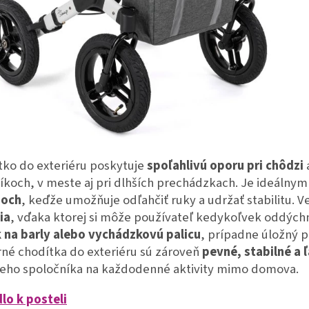
tko do exteriéru poskytuje
spoľahlivú oporu pri chôdzi
íkoch, v meste aj pri dlhších prechádzkach. Je ideálny
poch
, keďže umožňuje odľahčiť ruky a udržať stabilitu.
V
ia
, vďaka ktorej si môže používateľ kedykoľvek oddýchn
k na barly alebo vychádzkovú palicu
, prípadne úložný p
né chodítka do exteriéru sú zároveň
pevné, stabilné a 
neho spoločníka na každodenné aktivity mimo domova.
lo k posteli