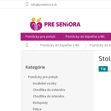
Prejsť
info@preseniora.sk
na
obsah
Pomôcky pre pohyb
Pomôcky do kúpeľne a WC
Domov
Pomôcky do kúpeľne a WC
Pomôcky do k
B
Stol
o
Preskočiť
č
Kategórie
kategórie
n
Tip
P
3 
ý
h
Pomôcky pre pohyb
p
p
Invalidné vozíky
je
a
5,
Chodítka do exteriéru
n
z
e
Chodítka do interiéru
5
l
Rotopedy
hv
Palice