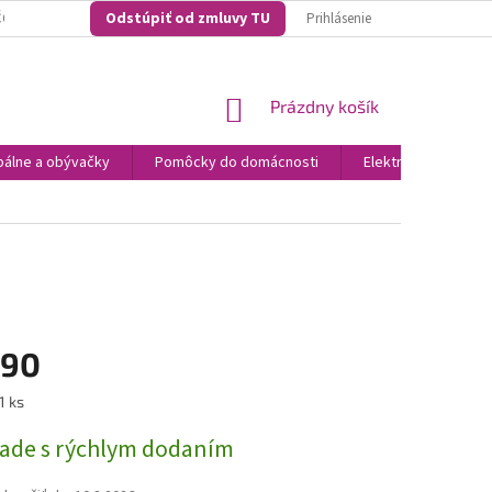
Odstúpiť od zmluvy TU
O NAKUPOVAŤ U NÁS? ...NAŠE KONKURENČNÉ VÝHODY
VŠEOBECNO OBCH
Prihlásenie
NÁKUPNÝ
Prázdny košík
KOŠÍK
álne a obývačky
Pomôcky do domácnosti
Elektronika
N
,90
ová
1 ks
lade s rýchlym dodaním