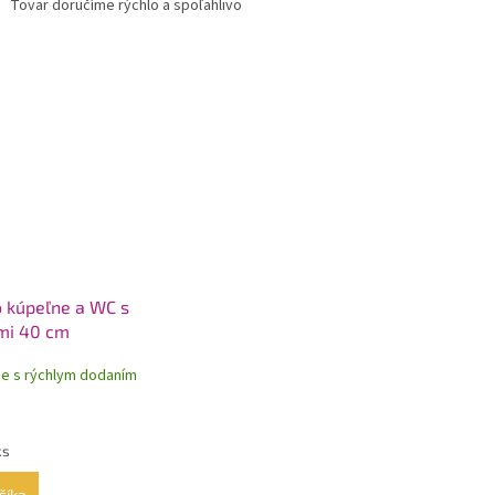
Tovar doručíme rýchlo a spoľahlivo
 kúpeľne a WC s
mi 40 cm
de s rýchlym dodaním
ks
šíka