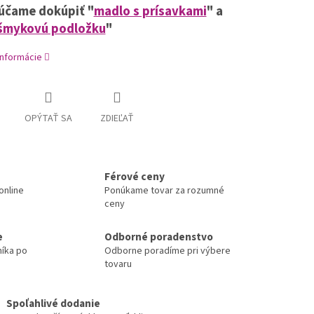
účame dokúpiť "
madlo s prísavkami
" a
šmykovú podložku
"
informácie
OPÝTAŤ SA
ZDIEĽAŤ
Férové ceny
online
Ponúkame tovar za rozumné
ceny
e
Odborné poradenstvo
níka po
Odborne poradíme pri výbere
tovaru
Spoľahlivé dodanie