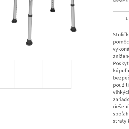
Môžeme d
Stolič
pomôck
vykoná
znížen
Poskyt
kúpeľa
bezpeč
použiti
vlhkýc
zariade
riešení
spoľah
straty 