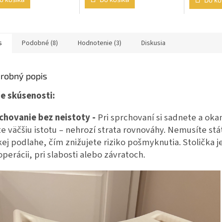
ičiek.
s
Podobné (8)
Hodnotenie (3)
Diskusia
robný popis
e skúsenosti:
chovanie bez neistoty -
Pri sprchovaní si sadnete a oka
ite väčšiu istotu – nehrozí strata rovnováhy. Nemusíte stá
kej podlahe, čím znižujete riziko pošmyknutia. Stolička 
operácii, pri slabosti alebo závratoch.