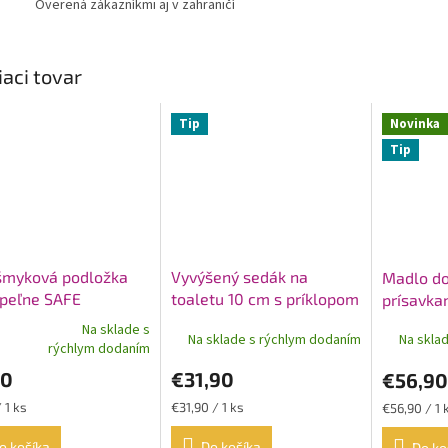
Overená zákazníkmi aj v zahraničí
iaci tovar
Tip
Novinka
Tip
šmyková podložka
Vyvýšený sedák na
Madlo do
úpeľne SAFE
toaletu 10 cm s príklopom
prísavka
KING-10L-20
Na sklade s
Na sklade s rýchlym dodaním
Na skla
erné
rýchlym dodaním
tenie
90
€31,90
€56,90
ktu
ková
Jednotková
Jednotková
 1 ks
€31,90 / 1 ks
€56,90 / 1 
cena:
cena:
o košíka
Do košíka
Do ko