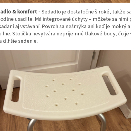
adlo & komfort -
Sedadlo je dostatočne široké, takže s
odlne usadíte. Má integrované úchyty – môžete sa nimi 
 sadaní aj vstávaní. Povrch sa nešmýka ani keď je mokrý a
bilne. Stolička nevytvára nepríjemné tlakové body, čo j
na dlhšie sedenie.