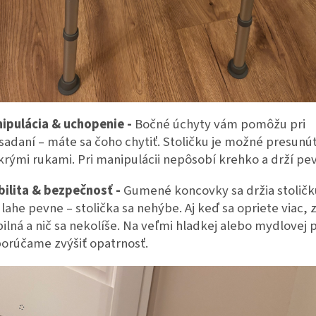
ipulácia & uchopenie -
Bočné úchyty vám pomôžu pri
sadaní – máte sa čoho chytiť. Stoličku je možné presunúť
rými rukami. Pri manipulácii nepôsobí krehko a drží pe
bilita & bezpečnosť -
Gumené koncovky sa držia stoličk
lahe pevne – stolička sa nehýbe. Aj keď sa opriete viac, 
bilná a nič sa nekolíše. Na veľmi hladkej alebo mydlovej
orúčame zvýšiť opatrnosť.