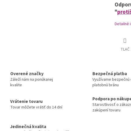
Odpor
"
proti
Detailné 
TLAČ
Overené značky
Bezpečná platba
Záleží nám na ponúkanej
Využívame bezpečnú 
kvalite
platobnú bránu
Podpora po nákup
Vrátenie tovaru
Starostlivosť o zákaz
Tovar môžete vrátiť do 14 dní
zakúpení tovaru
Jedinečná kvalita