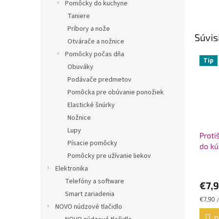
Pomôcky do kuchyne
Taniere
Príbory a nože
Súvis
Otvárače a nožnice
Pomôcky počas dňa
Tip
Obuváky
Podávače predmetov
Pomôcka pre obúvanie ponožiek
Elastické šnúrky
Nožnice
Lupy
Proti
Písacie pomôcky
do k
Pomôcky pre užívanie liekov
Priem
Elektronika
hodno
Telefóny a software
€7,
produ
Smart zariadenia
je
Jednot
€7,90 /
5,0
NOVO núdzové tlačidlo
cena:
z
D