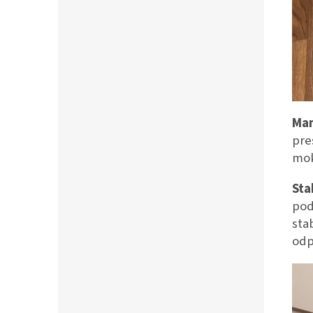
Man
pre
mok
Sta
pod
sta
odp