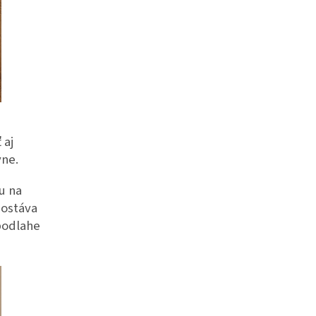
 aj
vne.
u na
zostáva
 podlahe