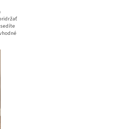
a
pridržať
 sedíte
e vhodné