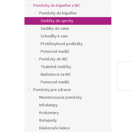
Pomôcky do kúpeľne a WC
Pomôcky do kúpeľne
Stoličky do sprchy
Sedáky do vane
Schodíky k vani
Protišmykové podložky
Pomocné madlá
Pomôcky do WC
Toaletné stoličky
Nadstavce na WC
Pomocné madlá
Pomôcky pre zdravie
Monitorovacie pomôcky
Infralampy
Krokomery
Rotopedy
Dávkovače liekov