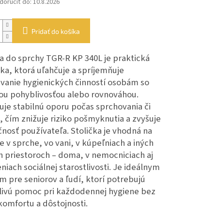
oručiť do:
10.8.2026
Pridať do košíka
ka do sprchy TGR-R KP 340L je praktická
a, ktorá uľahčuje a spríjemňuje
vanie hygienických činností osobám so
ou pohyblivosťou alebo rovnováhou.
uje stabilnú oporu počas sprchovania či
, čím znižuje riziko pošmyknutia a zvyšuje
nosť používateľa.
Stolička je vhodná na
e v sprche, vo vani, v kúpeľniach a iných
h priestoroch – doma, v nemocniciach aj
niach sociálnej starostlivosti. Je ideálnym
m pre seniorov a ľudí, ktorí potrebujú
livú pomoc pri každodennej hygiene bez
komfortu a dôstojnosti.