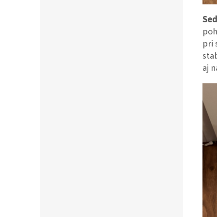
Sed
poh
pri
sta
aj 