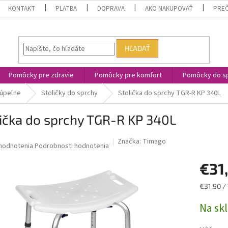
KONTAKT
PLATBA
DOPRAVA
AKO NAKUPOVAŤ
PREČ
HĽADAŤ
Pomôcky pre zdravie
Pomôcky pre komfort
Pomôcky do sp
úpeľne
Stoličky do sprchy
Stolička do sprchy TGR-R KP 340L
ička do sprchy TGR-R KP 340L
Značka:
Timago
riemerné
hodnotenia
Podrobnosti hodnotenia
odnotenie
€31
roduktu
0
Jednotk
€31,90 / 
cena:
Na sk
iezdičiek.