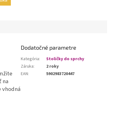
Dodatočné parametre
Kategória
:
Stoličky do sprchy
Záruka
:
2 roky
mžite
EAN
:
5902983720447
ť na
je vhodná