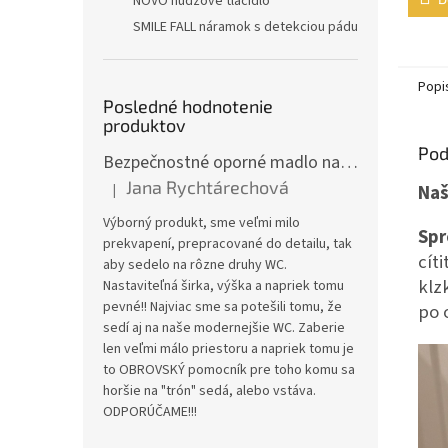
NOVO núdzové tlačidlo
5
SMILE FALL náramok s detekciou pádu
hviezd
Popi
Posledné hodnotenie
produktov
Pod
Bezpečnostné oporné madlo na WC JMC-C 5300KD
Jana Rychtárechová
|
Naš
Hodnotenie produktu je 5 z 5 hviezdičiek.
Výborný produkt, sme veľmi milo
Spr
prekvapení, prepracované do detailu, tak
cít
aby sedelo na rôzne druhy WC.
klz
Nastaviteľná širka, výška a napriek tomu
pevné!! Najviac sme sa potešili tomu, že
po 
sedí aj na naše modernejšie WC. Zaberie
len veľmi málo priestoru a napriek tomu je
to OBROVSKÝ pomocník pre toho komu sa
horšie na "trón" sedá, alebo vstáva.
ODPORÚČAME!!!