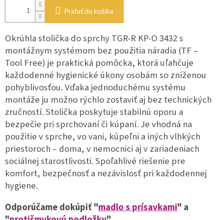
Pridať do košíka
Okrúhla stolička do sprchy TGR-R KP-O 3432 s
montážnym systémom bez použitia náradia (TF –
Tool Free) je praktická pomôcka, ktorá uľahčuje
každodenné hygienické úkony osobám so zníženou
pohyblivosťou. Vďaka jednoduchému systému
montáže ju možno rýchlo zostaviť aj bez technických
zručností.
Stolička poskytuje stabilnú oporu a
bezpečie pri sprchovaní či kúpaní. Je vhodná na
použitie v sprche, vo vani, kúpeľni a iných vlhkých
priestoroch – doma, v nemocnici aj v zariadeniach
sociálnej starostlivosti.
Spoľahlivé riešenie pre
komfort, bezpečnosť a nezávislosť pri každodennej
hygiene.
Odporúčame dokúpiť "
madlo s prísavkami
" a
"
protišmykovú podložku
"