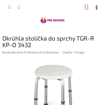
Prejsť
NÁKUP
na
obsah
KOŠÍK
Okrúhla stolička do sprchy TGR-R
KP-O 3432
Priemerné
Neohodnotené
Podrobnosti hodnotenia
Značka:
Timago
hodnotenie
produktu
je
0,0
z
5
hviezdičiek.