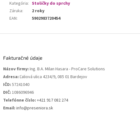
Kategória
:
Stoličky do sprchy
Záruka
:
2 roky
EAN
:
5902983720454
Z
á
p
ä
Fakturačné údaje
t
Názov firmy:
Ing. B.A. Milan Hasara - ProCare Solutions
i
Adresa:
Ľaliová ulica 4234/9, 085 01 Bardejov
e
IČO:
57241040
DIČ:
1086096946
Telefónne číslo:
+421 917 082 274
Email:
info@preseniora.sk